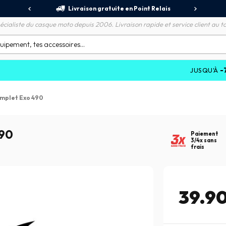
jours
Livraison gratuite en Point Relais
R
écialiste du casque moto depuis 2006. Livraison rapide et service client au to
JUSQU'À
-70%
SUR 
omplet Exo 490
490
Paiement
3/4x sans
frais
39.9