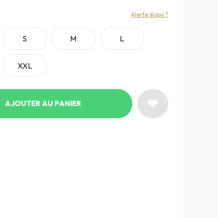
:
Alerte dispo ?
S
M
L
XXL
AJOUTER AU PANIER