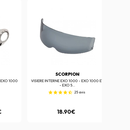
SCORPION
 EXO 1000
VISIERE INTERNE EXO 1000 - EXO 1000 E11
INTER
- EXO 5...
25
avis
€
18.90€