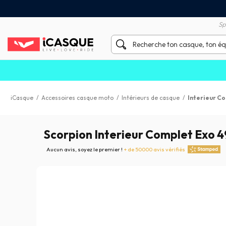
Satisfait ou remboursé 60 
X sans frais par Carte Bancaire
Sp
iCasque
/
Accessoires casque moto
/
Intérieurs de casque
/
Interieur C
Scorpion Interieur Complet Exo 
Aucun avis, soyez le premier !
+ de 50000 avis vérifiés