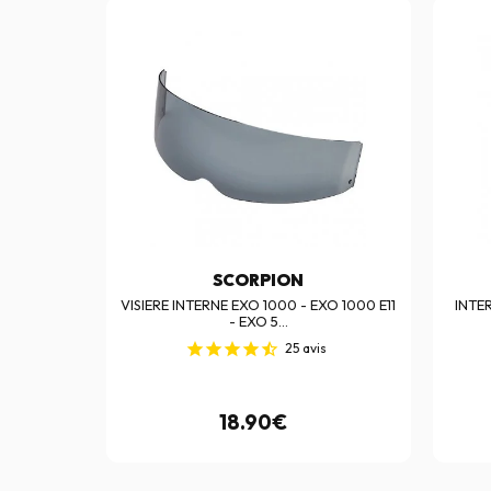
SCORPION
- EXO 1000
VISIERE INTERNE EXO 1000 - EXO 1000 E11
INTE
- EXO 5...
s
25
avis
€
18.90€