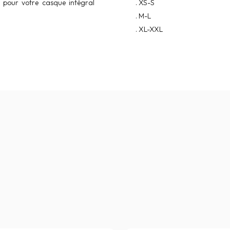
) pour votre casque intégral
. XS-S
. M-L
. XL-XXL