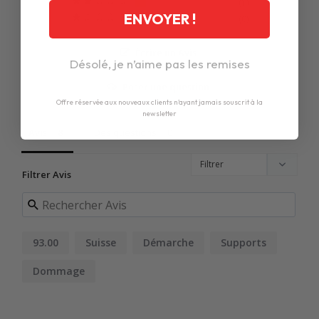
1
ENVOYER !
0
Écrire un Avis
Désolé, je n’aime pas les remises
Poser une question
Offre réservée aux nouveaux clients n'ayant jamais souscrit à la
newsletter
Avis
Des questions
Filtrer Avis
93.00
Suisse
Démarche
Supports
Dommage