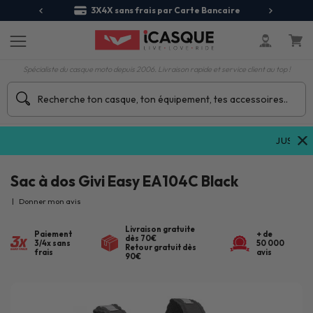
S
érence
3X4X sans frais par Carte Bancaire
Spécialiste du casque moto depuis 2006. Livraison rapide et service client au top !
JUSQU'À
-7
Sac à dos Givi Easy EA104C Black
|
Donner mon avis
Livraison gratuite
Paiement
+ de
dès 70€
3/4x sans
50 000
Retour gratuit dès
frais
avis
90€