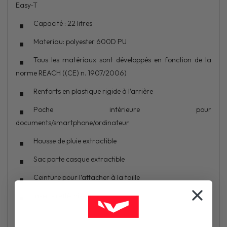
Easy-T
Capacité : 22 litres
Materiau: polyester 600D PU
Tous les matériaux sont développés en fonction de la
norme REACH ((CE) n. 1907/2006)
Renforts en plastique rigide à l’arrière
Poche intérieure pour
documents/smartphone/ordinateur
Housse de pluie extractible
Sac porte casque extractible
Ceinture pour l’attacher à la taille
Inserts réfléchissants