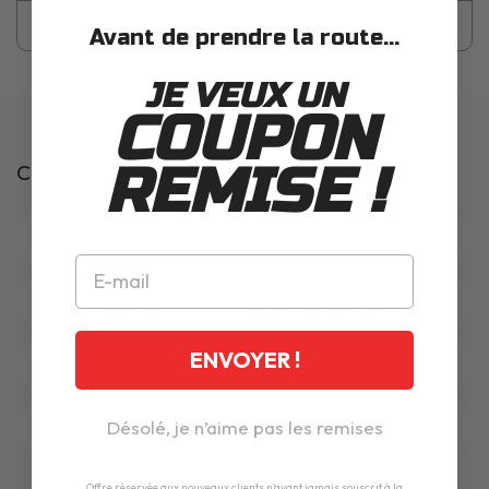
Fiche technique
Avant de prendre la route...
JE VEUX UN
COUPON
REMISE !
Catégories similaires
Sacs a dos Givi
Top case et valises moto et scooter Givi
ENVOYER !
Sacoches de selle Givi
Désolé, je n’aime pas les remises
Sacoches reservoir Givi
Offre réservée aux nouveaux clients n'ayant jamais souscrit à la