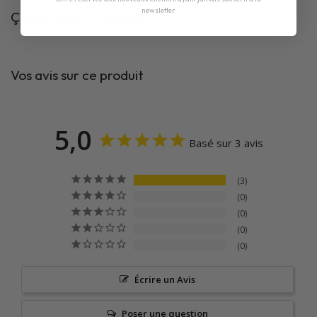
newsletter
Ça pourrait t'intéresser
Vos avis sur ce produit
5,0
Basé sur 3 avis
3
0
0
0
0
Écrire un Avis
Poser une question