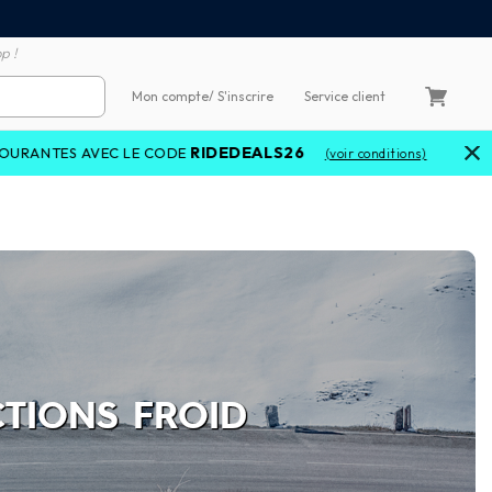
Satisfait ou remboursé 60
4X sans frais par Carte Bancaire
p !
Mon compte
/ S'inscrire
Service client
RIDEDEALS26
 CODE
(voir conditions)
CTIONS FROID