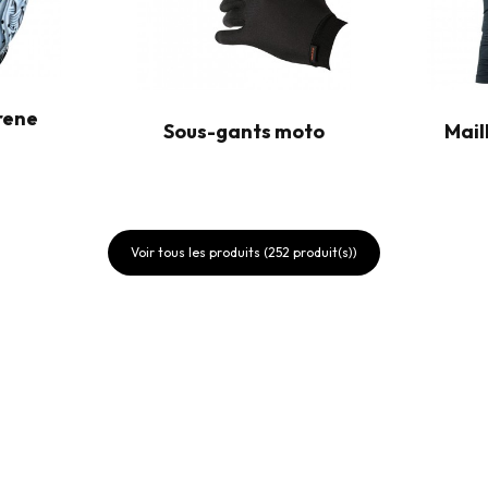
rene
Sous-gants moto
Mail
Voir tous les produits (252 produit(s))