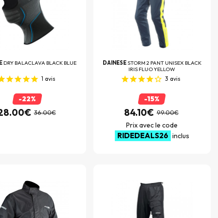
E
DRY BALACLAVA BLACK BLUE
DAINESE
STORM 2 PANT UNISEX BLACK
IRIS FLUO YELLOW
1
avis
3
avis
-22%
-15%
28.00€
84.10€
36.00€
99.00€
Prix avec le code
RIDEDEALS26
inclus