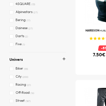
4SQUARE
(13)
Alpinestars
(27)
Bering
(17)
Dainese
(27)
HARISSON
HUBL
Darts
(2)
Five
(1)
-5
Furygan
(8)
7.50€
Univers
HARISSON
(38)
Ixon
Biker
(49)
(53)
Knox
City
(3)
(200)
REV'IT
Racing
(30)
(21)
Segura
Off-Road
(3)
(16)
Shad
Street
(2)
(187)