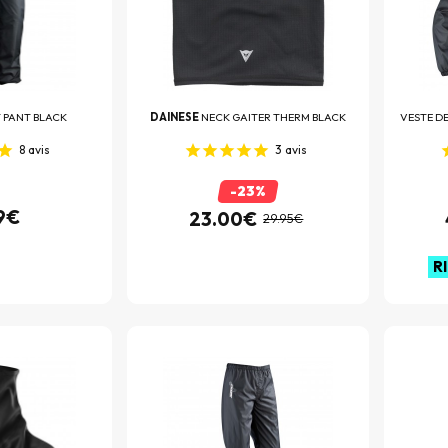
 PANT BLACK
DAINESE
NECK GAITER THERM BLACK
VESTE DE
8
avis
3
avis
-23%
9€
23.00€
29.95€
R