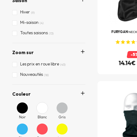
Saison
Hiver
(9)
Mi-saison
(4)
FURYGAN
NECK
Toutes saisons
(13)
Zoom sur
-5
14.14€
Les prix en roue libre
(43)
Nouveautés
(18)
Couleur
Noir
Blanc
Gris