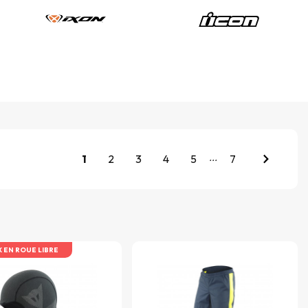
...
1
2
3
4
5
7
X EN ROUE LIBRE