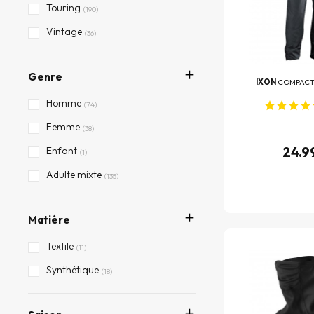
SHOT
Touring
(6)
(190)
UBIKE
Vintage
(4)
(36)
Von Dutch
(3)
Genre
Zanheadgear
(19)
IXON
COMPACT
Homme
(74)
Femme
(38)
24.9
Enfant
(1)
Adulte mixte
(135)
Matière
Textile
(11)
Synthétique
(18)