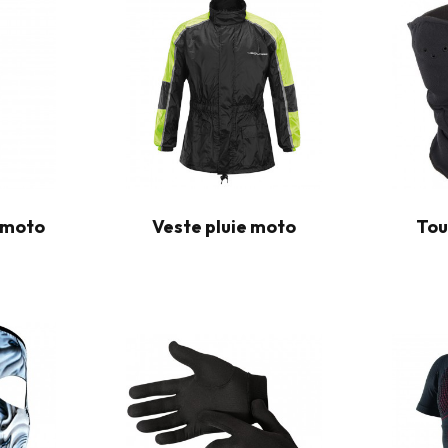
 moto
Veste pluie moto
Tou