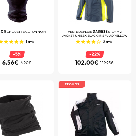
SON
CHOUETTE COTON NOIR
VESTE DE PLUIE
DAINESE
STORM 2
JACKET UNISEX BLACK IRIS FLUO YELLOW
1
avis
3
avis
-5%
-22%
6.56€
102.00€
6.90€
129.95€
PROMOS