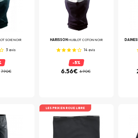
OT SOIE NOIR
HARISSON
HUBLOT COTON NOIR
DAINES
3
avis
14
avis
%
-5%
6.56€
7.90€
6.90€
LES PRIX EN ROUE LIBRE