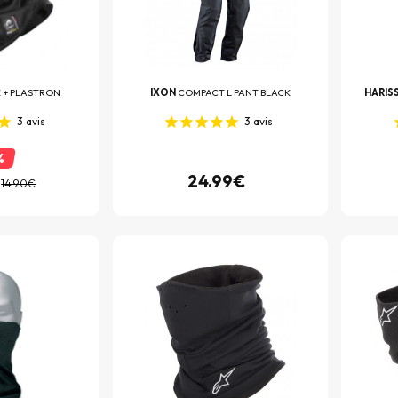
 + PLASTRON
IXON
COMPACT L PANT BLACK
HARIS
3
avis
3
avis
%
24.99€
14.90€