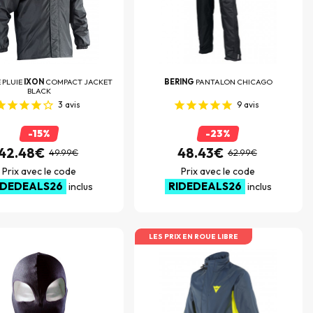
 PLUIE
IXON
COMPACT JACKET
BERING
PANTALON CHICAGO
BLACK
3
avis
9
avis
-15%
-23%
42.48€
48.43€
49.99€
62.99€
Prix avec le code
Prix avec le code
IDEDEALS26
RIDEDEALS26
inclus
inclus
LES PRIX EN ROUE LIBRE