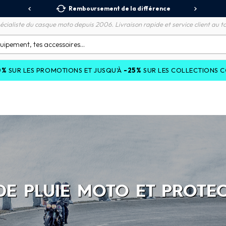
 Relais
Remboursement de la différence
3X
écialiste du casque moto depuis 2006. Livraison rapide et service client au to
ONS ET JUSQU'À
-25%
SUR LES COLLECTIONS COURANTES AVEC LE
E PLUIE MOTO ET PROTE