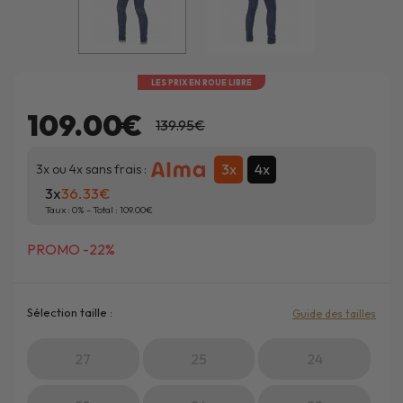
LES PRIX EN ROUE LIBRE
109.00€
139.95€
3x
4x
3x ou 4x sans frais :
3x
36.33
Taux :
0
% - Total :
109.00
PROMO -22%
Sélection taille :
Guide des tailles
27
25
24