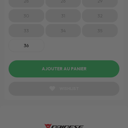
28
26
29
30
31
32
33
34
35
36
AJOUTER AU PANIER
WISHLIST