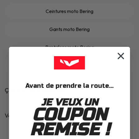
Ceintures moto Bering
Gants moto Bering
Pantalons moto Bering
Sacs a dos Bering
Avant de prendre la route...
Ça pourrait t'intéresser
JE VEUX UN
COUPON
Vos avis sur ce produit
REMISE !