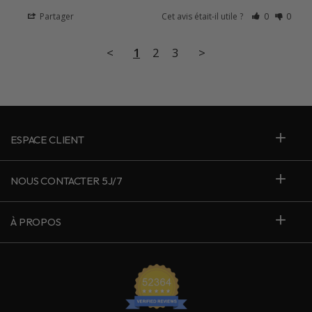
Partager
Cet avis était-il utile ?
0
0
<
1
2
3
>
ESPACE CLIENT
NOUS CONTACTER 5J/7
À PROPOS