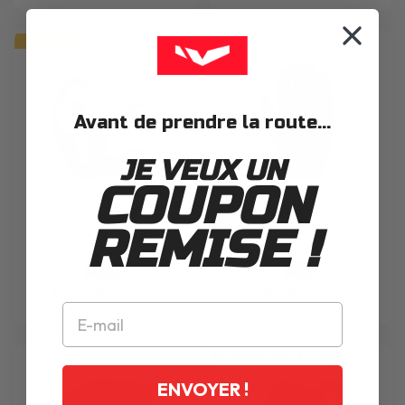
AFFAIRE
Avant de prendre la route...
JE VEUX UN
COUPON
CASQUE
SCORPION
EXO CITY II SOLID
GANTS
HARISSON
SCORE ENTRY FULL
CEMENT GREY
BLACK
REMISE !
11
avis
2
avis
-20%
-5%
103.92€
26.51€
129.90€
27.90€
LES PRIX EN ROUE LIBRE
ENVOYER !