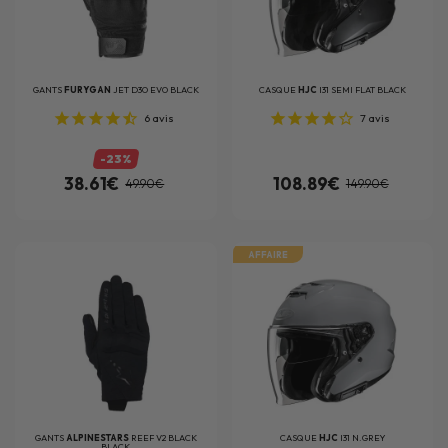
GANTS
FURYGAN
JET D3O EVO BLACK
CASQUE
HJC
I31 SEMI FLAT BLACK
6
avis
7
avis
-23%
38.61€
108.89€
49.90€
149.90€
AFFAIRE
GANTS
ALPINESTARS
REEF V2 BLACK
CASQUE
HJC
I31 N.GREY
BLACK