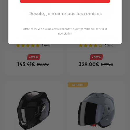
Désolé, je n’aime pas les remises
Offre réservée aux nouveaux clients n'ayant jamais souscrit à la
newsletter
CASQUE
SCORPION
EXO Z1 BLACK
CASQUE MODULABLE
SCORPION
EXO
PEARL MATT
TECH EVO CARBON CAD BLACK RED
2
avis
5
avis
-27%
-37%
145.41€
329.00€
199.90€
519.90€
AFFAIRE