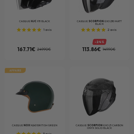
CASQUE
HJC
F31 BLACK
CASQUE
SCORPION
EXO 230 MATT
BLACK
1
avis
2
avis
-24%
167.71€
113.86€
249.90€
149.90€
AFFAIRE
CASQUE
NOX
N243 BRITISH GREEN
CASQUE
SCORPION
EXO Z1 CARBON
ONYX SOLID BLACK
3
avis