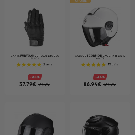
AFFAIRE
GANTS
FURYGAN
JET LADY D3O EVO
CASQUE
SCORPION
EXO CITY II SOLID
BLACK
WHITE
2
avis
15
avis
-24%
-33%
37.79€
86.94€
49.90€
129.90€