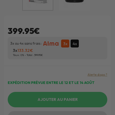
399.95€
3x
4x
3x ou 4x sans frais :
3x
133.32
Taux :
0
% - Total :
399.95
Alerte dispo ?
EXPÉDITION PRÉVUE ENTRE LE 12 ET LE 14 AOÛT
AJOUTER AU PANIER