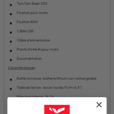
TomTom Rider 550
Fixation pour moto
Fixation RAM
Câble USB
Câble d'alimentation
Points d'intérêt pour moto
Documentation
Caractéristiques
:
Batterie incluse : batterie lithium-ion rechargeable
Taille de l'écran : écran tactile 11 cm (4,3")
Mémoire interne : 16 Go
Emplacement pour carte SD : microSD