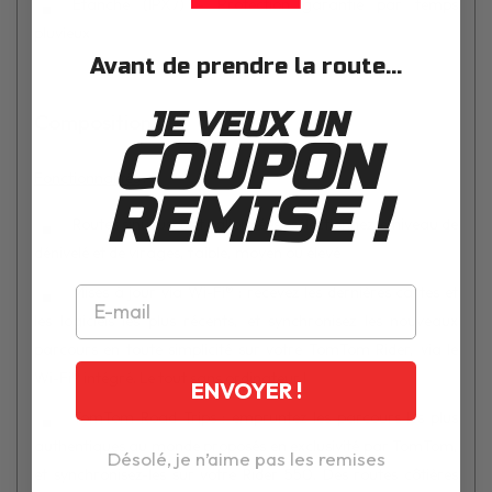
Étanche (IPX7) - Protection garantie par temps
pluvieux
Avant de prendre la route...
JE VEUX UN
Composition
COUPON
Fonctionnalités
:
REMISE !
Routes sinueuses et vallonnées : sélectionnez le niveau de
dénivelé et de virages, faible, moyen ou élevé
Mises à jour via Wi-Fi® : recevez les dernières cartes et
les logiciels les plus récents, et synchronisez les nouveaux
parcours en toute simplicité sur votre TomTom Rider, via le
Wi-Fi® intégré. Le tout sans ordinateur !
ENVOYER !
TomTom Road Trips : empruntez les parcours les plus
authentiques au monde proposés en exclusivité par TomTom,
Désolé, je n’aime pas les remises
et synchronisez-les sur votre Rider 550. Des routes côtières