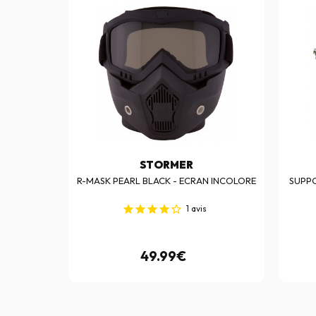
STORMER
 PEARL -
R-MASK PEARL BLACK - ECRAN INCOLORE
SUPPO
1
avis
0€
49.99€