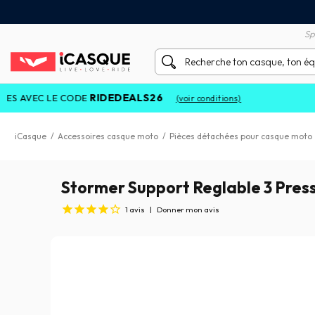
vraison gratuite en Point Relais
Remboursement de la diff
Sp
RIDEDEALS26
C LE CODE
(voir conditions)
iCasque
/
Accessoires casque moto
/
Pièces détachées pour casque moto
Stormer Support Reglable 3 Pres
1
avis
|
Donner mon avis