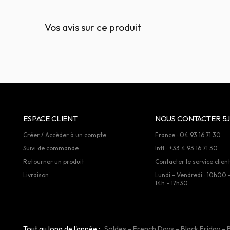
Vos avis sur ce produit
ESPACE CLIENT
NOUS CONTACTER 5J
Créer / Accèder à un compte
France : 04 93 16 71 30
Suivi de commande
Intl : +33 4 93 16 71 30
Retourner un produit
Contacter le service clien
Livraison
Lundi - Vendredi : 10h00 
14h - 17h30
Tout au long de l'année :
Soldes
-
French Days
-
Black Friday
-