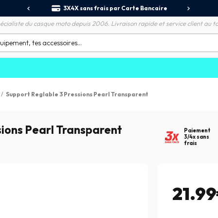
S
érence
3X4X sans frais par Carte Bancaire
écialiste du casque moto depuis 2006. Livraison rapide et service client au to
/
Support Reglable 3 Pressions Pearl Transparent
sions Pearl Transparent
Paiement
3/4x sans
frais
21.9