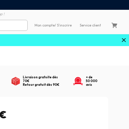
atisfait ou remboursé 60 jours
Livraison gratuite en Poin
p !
Mon compte
/ S'inscrire
Service client
Livraison gratuite dès
+ de
70€
50 000
Retour gratuit dès 90€
avis
9€