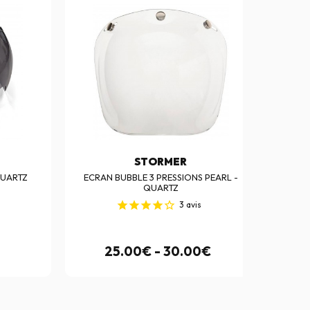
STORMER
QUARTZ
ECRAN BUBBLE 3 PRESSIONS PEARL -
R-MASK
QUARTZ
3
avis
25.00€ - 30.00€