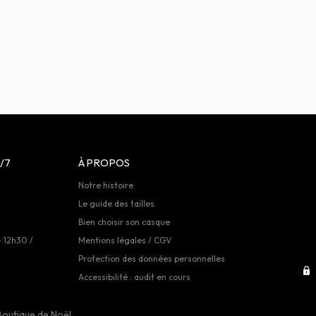
/7
À PROPOS
Notre histoire
Le guide des tailles
t
Bien choisir son casque
- 12h30 /
Mentions légales / CGV
Protection des données personnelles
Accessibilité : audit en cours
Boutique de Noël