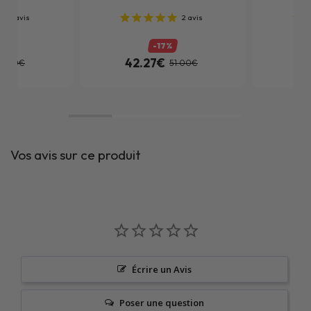
1
avis
2
avis
%
-17%
42.27€
38
6.00€
51.00€
Vos avis sur ce produit
Écrire un Avis
Poser une question