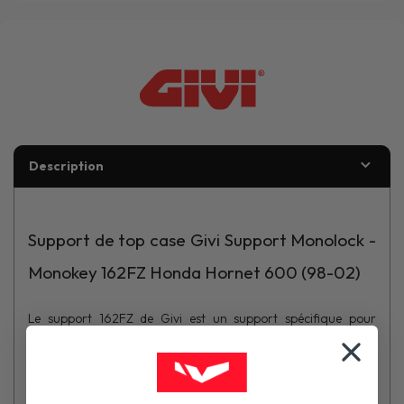
Description
Support de top case Givi Support Monolock -
Monokey 162FZ Honda Hornet 600 (98-02)
Le support 162FZ de Givi est un support spécifique pour
monter les top case Givi Monokey ou Monolock sur les deux-
roues suivant :
HONDA :