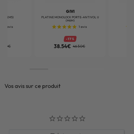
I
GIVI
KEY (M5)
PLATINE MONOLOCK PORTE-ANTIVOL U
PLAT
(M6M)
3
avis
1
avis
%
-17%
38.54€
42
6.00€
46.50€
Vos avis sur ce produit