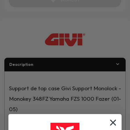
Description
Support de top case Givi Support Monolock -
Monokey 348FZ Yamaha FZS 1000 Fazer (01-
05)
Le support 348FZ de Givi est un support spécifique pour