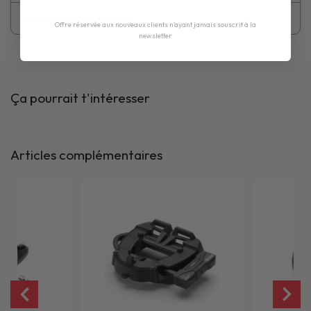
Véhicules compatibles
Offre réservée aux nouveaux clients n'ayant jamais souscrit à la
newsletter
Ça pourrait t'intéresser
Articles complémentaires