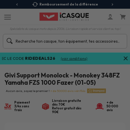
 Relais
Remboursement de la différence
3X
Spécialiste du casque moto depuis 2006. Livraison rapide et service client au top !
RIDEDEALS26
C LE CODE
(voir conditions)
Givi Support Monolock - Monokey 348FZ
Yamaha FZS 1000 Fazer (01-05)
Aucun avis, soyez le premier !
+ de 50000 avis vérifiés
Livraison gratuite
Paiement
+ de
dès 70€
3/4x sans
50 000
Retour gratuit dès
frais
avis
90€