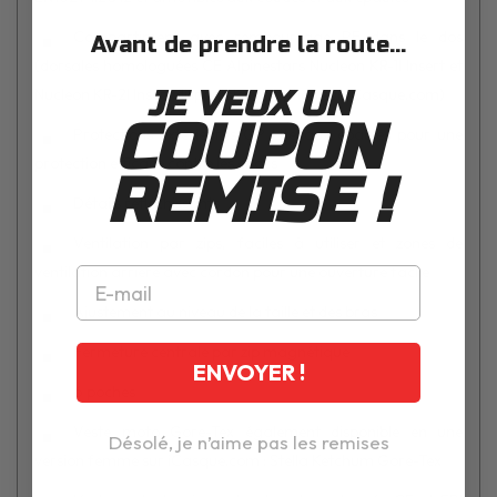
Compartiment avec rembourrage PE dans le dos
Avant de prendre la route...
(dorsales homologuées CE Alpinestars Nucleon KR-1I Insert et
JE VEUX UN
Nucleon KR-2I Insert disponibles en option sur iCasque.com)
COUPON
Protections extérieures GP Lite aux épaules pour une
protection efficace contre les chocs
REMISE !
Détails réfléchissants
Ventilation par zips, faciles à utiliser et zones de
ventilation arrière avec cordon pour une ouverture facile
Ajustement au niveau de la taille et des bras
Fermeture centrale par zip magnétique
ENVOYER !
6 poches
Veste moto Gore-Tex également disponible en une
Désolé, je n’aime pas les remises
version femme sur iCasque.com : Stella Ketchum Gore-Tex