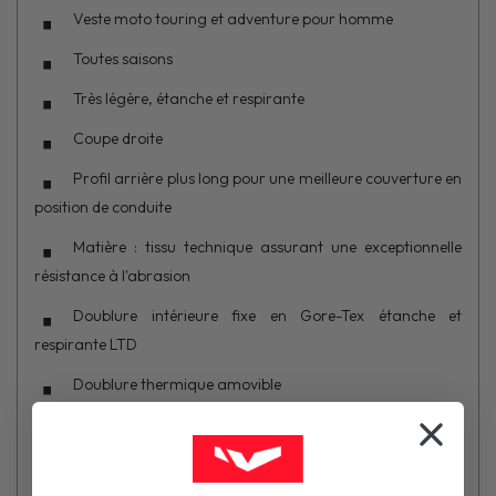
Veste moto touring et adventure pour homme
Toutes saisons
Très légère, étanche et respirante
Coupe droite
Profil arrière plus long pour une meilleure couverture en
position de conduite
Matière : tissu technique assurant une exceptionnelle
résistance à l'abrasion
Doublure intérieure fixe en Gore-Tex étanche et
respirante LTD
Doublure thermique amovible
Inserts extensibles ergonomiques sous les aisselles
Protections Nucleon Flex Plus homologuées CE niveau 2
EN1621-1:2012 et amovibles aux coudes et aux épaules