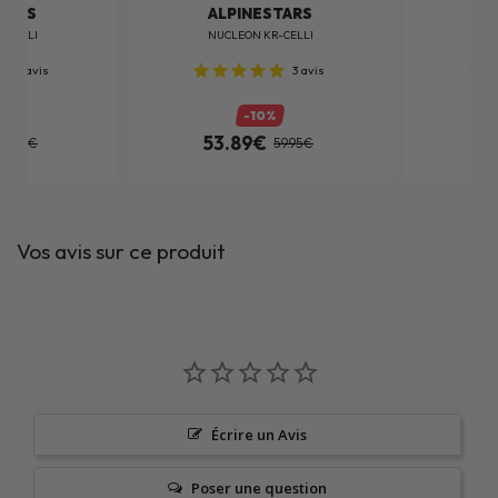
TARS
ALPINESTARS
A
-CELLI
NUCLEON KR-CELLI
NU
3
avis
3
avis
%
-10%
53.89€
5
59.95€
59.95€
Vos avis sur ce produit
Écrire un Avis
Poser une question