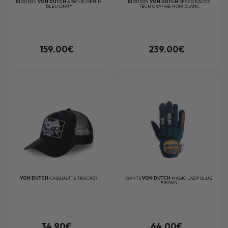
BLOUSON
VON DUTCH
APACHE DENIM
BLOUSON
VON DUTCH
SPEED RACER
BLEU DIRTY
TECH ORANGE NOIR BLANC
159.00€
239.00€
VON DUTCH
CASQUETTE TRUCK07
GANTS
VON DUTCH
MAGIC LADY BLUE
BROWN
34.90€
64.00€