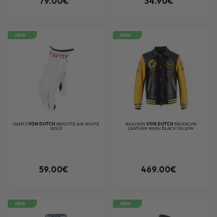
79.00€
34.90€
NEW
NEW
GANTS
VON DUTCH
BRIGITTE AIR WHITE
BLOUSON
VON DUTCH
BROOKLYN
GOLD
LEATHER WASH BLACK YELLOW
59.00€
469.00€
NEW
NEW