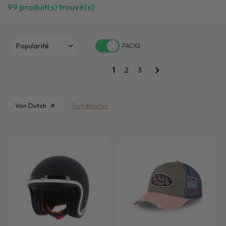
99
produit(s) trouvé(s)
PACKS
1
2
3
Von Dutch
Tout décocher