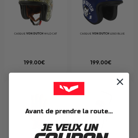
CASQUE
VON DUTCH
WILD CAT
CASQUE
VON DUTCH
LOGO BLUE
199.00€
199.00€
NEW
Avant de prendre la route...
JE VEUX UN