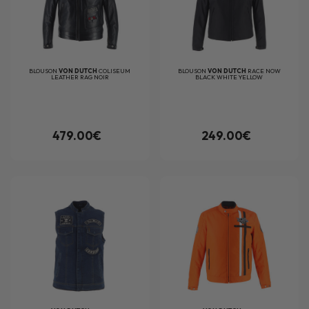
BLOUSON
VON DUTCH
COLISEUM
BLOUSON
VON DUTCH
RACE NOW
LEATHER RAG NOIR
BLACK WHITE YELLOW
479.00€
249.00€