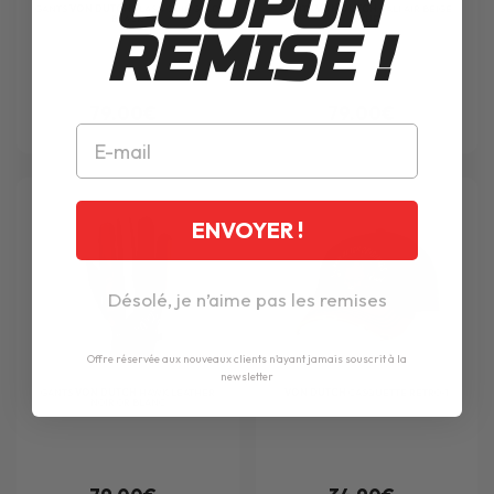
COUPON
GANTS
VON DUTCH
FLASH CUIR GOLD
GANTS
VON DUTCH
CALI AIR BEIGE
BLACK
BLUE
REMISE !
79.00€
79.00€
ENVOYER !
Désolé, je n’aime pas les remises
Offre réservée aux nouveaux clients n'ayant jamais souscrit à la
newsletter
GANTS
VON DUTCH
HAWK LEATHER
VON DUTCH
CASQUETTE RETRO-1
NOIR OR BLANC