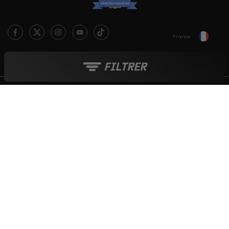
France
Le blog Live Love Ride
FILTRER
Moyens de paiement :
Tout au long de l'année :
Soldes
-
French Days
-
Black Friday
-
Boutique de Noël
© 2006-2026 - INTERNET CREATIVE COMPANY SARL - TVA : FR 015 215
349 17
ICASQUE.COM - TOUS DROITS RESERVES