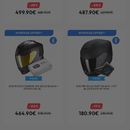
-25%
-23%
499.90€
487.90€
668.90€
629.89€
MONTAGE OFFERT !
MONTAGE OFFERT !
PACK
PACK
EXO R1 EVO CARBON AIR SOLID BLACK +
EXO 391 SOLID MATT BLACK + KIT
INTERCOM SE...
BLUETOOTH BT MINI
-22%
-17%
464.90€
180.90€
598.90€
218.90€