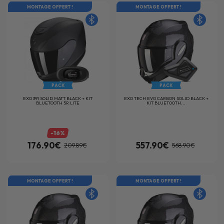
MONTAGE OFFERT !
MONTAGE OFFERT !
PACK
PACK
EXO 391 SOLID MATT BLACK + KIT
EXO TECH EVO CARBON SOLID BLACK +
BLUETOOTH 5R LITE
KIT BLUETOOTH...
-16%
176.90€
557.90€
209.89€
568.90€
MONTAGE OFFERT !
MONTAGE OFFERT !