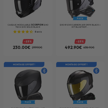
PACK
CASQUE MODULABLE
SCORPION
EXO
EXO R1 EVO CARBON AIR ONYX BLACK +
TECH EVO SOLID BLACK
KIT BLUETOOT...
8
avis
-23%
-23%
230.00€
492.90€
299.90€
638.90€
MONTAGE OFFERT !
MONTAGE OFFERT !
PACK
PACK