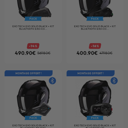
PACK
PACK
EXO TECH EVO SOLID BLACK + KIT
EXO TECH EVO SOLID BLACK + KIT
BLUETOOTH EXO-CO...
BLUETOOTH EXO-CO...
-14%
-16%
490.90€
400.90€
569.80€
479.80€
MONTAGE OFFERT !
MONTAGE OFFERT !
PACK
PACK
EXO TECH EVO SOLID BLACK + KIT
EXO TECH EVO SOLID BLACK + KIT
BLUETOOTH BT MINI
BLUETOOTH 5S