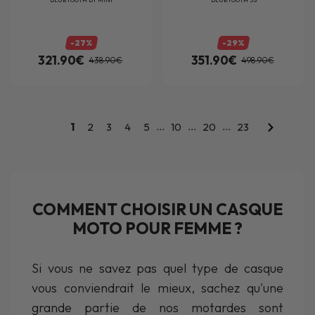
-27%
-29%
321.90€
351.90€
438.90€
498.90€
...
...
...
1
2
3
4
5
10
20
23
COMMENT CHOISIR UN CASQUE
MOTO POUR FEMME ?
Si vous ne savez pas quel type de casque
vous conviendrait le mieux, sachez qu'une
grande partie de nos motardes sont