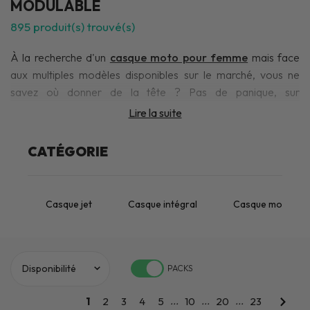
MODULABLE
895
produit(s) trouvé(s)
À la recherche d'un
casque moto pour femme
mais face
aux multiples modèles disponibles sur le marché, vous ne
savez où donner de la tête ? Pas de panique, sur
iCasque.com, vous trouverez le modèle dont vous avez envie
Lire la suite
pour répondre à vos besoins. Intégral, Jet,
modulable
,
casques haute visibilité
: accédez à une collection complète
CATÉGORIE
de
casques pour femme
au meilleur rapport qualité / prix,
avec des promos régulières pour bénéficier des meilleures
offres.
Casque jet
Casque intégral
Casque modulabl
Quelle que soit la motarde que vous êtes,
choisissez le
meilleur des casques moto
pour rouler en toute sérénité sur
la route ! Tous nos modèles en stock sont issus des marques
les plus reconnues :
Shoei
,
Shark
,
Bell
,
HJC
,
AGV
Scorpion
PACKS
ou
Arai
et bien d'autres encore. La solution idéale pour
profiter d'un
casque moto femme
performant, efficace et de
...
...
...
1
2
3
4
5
10
20
23