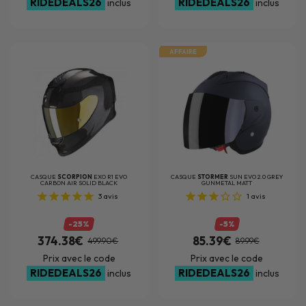
RIDEDEALS26
RIDEDEALS26
inclus
inclus
AFFAIRE
CASQUE
SCORPION
EXO R1 EVO
CASQUE
STORMER
SUN EVO 2.0 GREY
CARBON AIR SOLID BLACK
GUNMETAL MATT
3
avis
1
avis
-25%
-5%
374.38€
85.39€
499.90€
89.99€
Prix avec le code
Prix avec le code
RIDEDEALS26
RIDEDEALS26
inclus
inclus