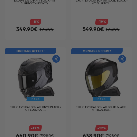
EXO 391 SOLID MATT BLACK + KIT
EXO R1 EVO CARBON AIR SOLID BLACK +
BLUETOOTH EXO-CO...
KIT BLUETOO...
-8%
-19%
349.90€
549.90€
379.80€
679.80€
MONTAGE OFFERT !
MONTAGE OFFERT !
PACK
PACK
EXO R1 EVO CARBON AIR ONYX BLACK +
EXO R1 EVO CARBON AIR SOLID BLACK +
KIT BLUETOOT...
KIT BLUETOO...
-17%
-17%
660.90€
638.90€
799.80€
769.80€