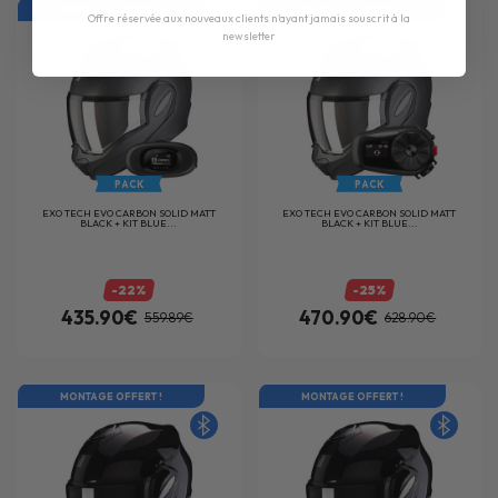
MONTAGE OFFERT !
MONTAGE OFFERT !
Offre réservée aux nouveaux clients n'ayant jamais souscrit à la
newsletter
PACK
PACK
EXO TECH EVO CARBON SOLID MATT
EXO TECH EVO CARBON SOLID MATT
BLACK + KIT BLUE...
BLACK + KIT BLUE...
-22%
-25%
435.90€
470.90€
559.89€
628.90€
MONTAGE OFFERT !
MONTAGE OFFERT !