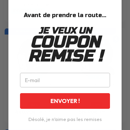
Prix avec le code
RIDEDEALS26
inclus
Avant de prendre la route...
JE VEUX UN
MONTAGE OFFERT !
MONTAGE OFFERT !
COUPON
REMISE !
PACK
PACK
EXO TECH EVO CARBON SOLID MATT
EXO TECH EVO CARBON SOLID MATT
BLACK + KIT BLUE...
BLACK + KIT BLUE...
ENVOYER !
-22%
-19%
440.90€
519.90€
568.90€
639.80€
Désolé, je n’aime pas les remises