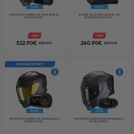
PACK
PACK
EXO R1 EVO CARBON AIR ONYX BLACK +
EXO 391 SOLID MATT BLACK + KIT
KIT BLUETOOT...
BLUETOOTH EXO-CO...
-25%
-10%
522.90€
260.90€
698.90€
289.90€
MONTAGE OFFERT !
PACK
PACK
EXO R1 EVO CARBON AIR SOLID BLACK +
EXO R1 EVO CARBON AIR ONYX BLACK +
INTERCOM SE...
KIT BLUETOOT...