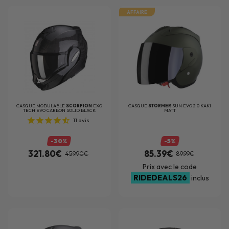
AFFAIRE
CASQUE MODULABLE
SCORPION
EXO
CASQUE
STORMER
SUN EVO 2.0 KAKI
TECH EVO CARBON SOLID BLACK
MATT
11
avis
-30%
-5%
321.80€
85.39€
459.90€
89.99€
Prix avec le code
RIDEDEALS26
inclus