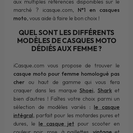
aux multiples références disponibles sur le
marché ? icasque.com,
N°1 en casques
moto
, vous aide à faire le bon choix !
QUEL SONT LES DIFFÉRENTS
MODÈLES DE CASQUES MOTO
DÉDIÉS AUX FEMME ?
iCasque.com vous propose de trouver le
casque moto pour femme homologué pas
cher
ou haut de gamme qui vous fera
craquer dans les marque
Shoei
,
Shark
et
bien d'autres ! Faîtes votre choix parmi un
sélection de modèles variés :
le casque
intégral
, parfait pour les motardes pures et
dures, le
le casque jet
pour scooter en
couleur noir, rose, à paillettes,
vintage
et