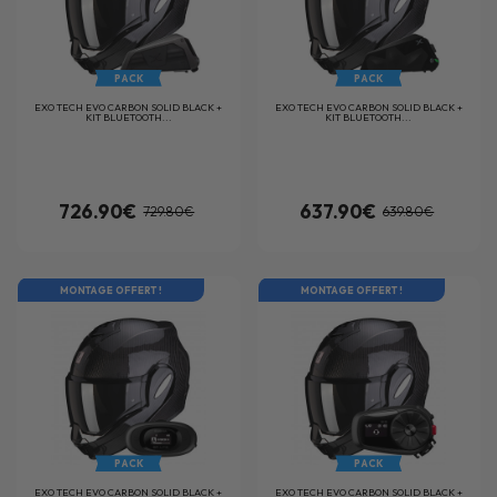
PACK
PACK
EXO TECH EVO CARBON SOLID BLACK +
EXO TECH EVO CARBON SOLID BLACK +
KIT BLUETOOTH...
KIT BLUETOOTH...
726.90€
637.90€
729.80€
639.80€
MONTAGE OFFERT !
MONTAGE OFFERT !
PACK
PACK
EXO TECH EVO CARBON SOLID BLACK +
EXO TECH EVO CARBON SOLID BLACK +