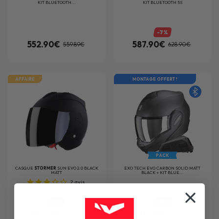
KIT BLUETOOTH...
KIT BLUETOOTH 5S
-7%
552.90€
587.90€
559.89€
628.90€
AFFAIRE
MONTAGE OFFERT !
PACK
CASQUE
STORMER
SUN EVO 2.0 BLACK
EXO TECH EVO CARBON SOLID MATT
MATT
BLACK + KIT BLUE...
2
avis
-5%
-17%
85.39€
608.90€
89.99€
729.80€