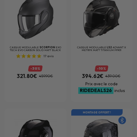
CASQUE MODULABLE
SCORPION
EXO
CASQUE MODULABLE
LS2
ADVANT X
TECH EVO CARBON SOLID MATT BLACK
METRYK MATT TITANIUM FF901
17
avis
-30%
-10%
321.80€
394.62€
459.90€
439.00€
Prix avec le code
RIDEDEALS26
inclus
MONTAGE OFFERT !