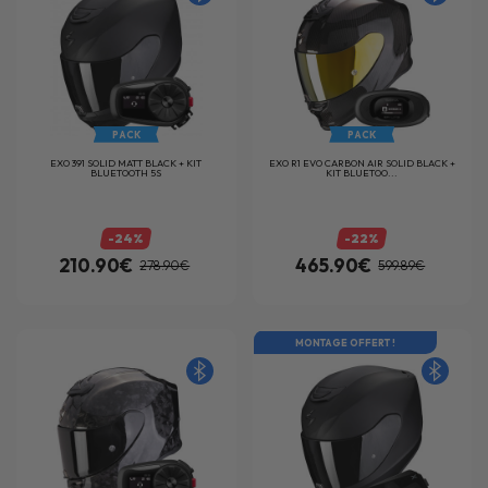
PACK
PACK
EXO 391 SOLID MATT BLACK + KIT
EXO R1 EVO CARBON AIR SOLID BLACK +
BLUETOOTH 5S
KIT BLUETOO...
-24%
-22%
210.90€
465.90€
278.90€
599.89€
MONTAGE OFFERT !