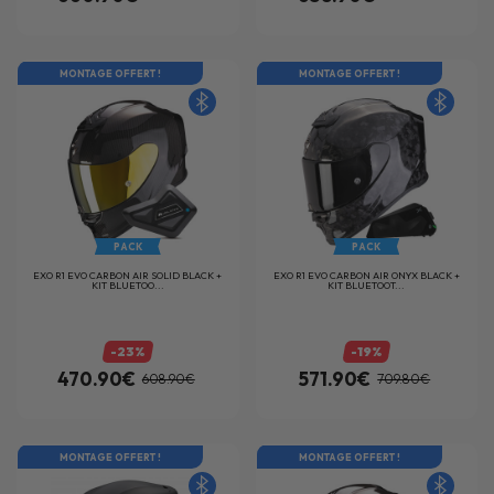
MONTAGE OFFERT !
MONTAGE OFFERT !
PACK
PACK
EXO R1 EVO CARBON AIR SOLID BLACK +
EXO R1 EVO CARBON AIR ONYX BLACK +
KIT BLUETOO...
KIT BLUETOOT...
-23%
-19%
470.90€
571.90€
608.90€
709.80€
MONTAGE OFFERT !
MONTAGE OFFERT !