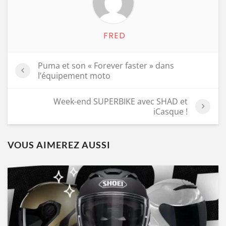
FRED
Puma et son « Forever faster » dans
l’équipement moto
Week-end SUPERBIKE avec SHAD et
iCasque !
VOUS AIMEREZ AUSSI