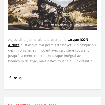
Test du casque ICON Airflite Quicksilver
Aujourd’hui j’aimerais te présenter le
casque ICON
Airflite
qu’iCasque m’a permis d’essayer ! Un casque au
design original et innovant avec sa visière couvrant
jusqu’à la mentonnière. Un casque intégral avec
beaucoup de style, mais est-ce tout ce qui le définit ?