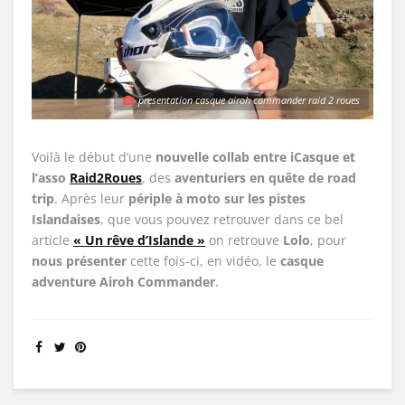
presentation casque airoh commander raid 2 roues
Voilà le début d’une
nouvelle collab entre iCasque et
l’asso
Raid2Roues
, des
aventuriers en quête de road
trip
. Après leur
périple à moto sur les pistes
Islandaises
, que vous pouvez retrouver dans ce bel
article
« Un rêve d’Islande »
on retrouve
Lolo
, pour
nous présenter
cette fois-ci, en vidéo, le
casque
adventure Airoh Commander
.