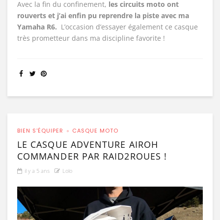
Avec la fin du confinement,
les circuits moto ont
rouverts et j’ai enfin pu reprendre la piste avec ma
Yamaha R6.
L’occasion d’essayer également ce casque
très prometteur dans ma discipline favorite !
BIEN S'ÉQUIPER
CASQUE MOTO
LE CASQUE ADVENTURE AIROH
COMMANDER PAR RAID2ROUES !
il y a 5 ans
Lolo