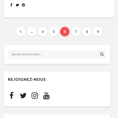
1
…
4
5
6
7
8
9
REJOIGNEZ-NOUS