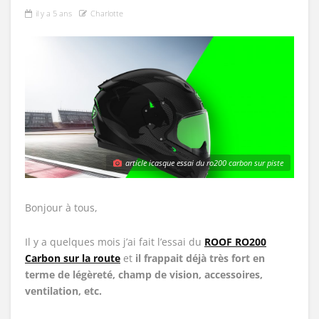
il y a 5 ans
Charlotte
article icasque essai du ro200 carbon sur piste
Bonjour à tous,
Il y a quelques mois j’ai fait l’essai du
ROOF RO200
Carbon sur la route
et
il frappait déjà très fort en
terme de légèreté, champ de vision, accessoires,
ventilation, etc.