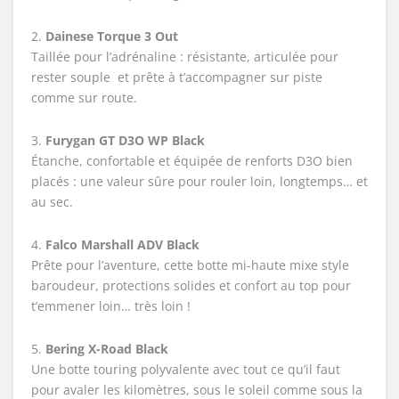
2.
Dainese Torque 3 Out
Taillée pour l’adrénaline : résistante, articulée pour
rester souple et prête à t’accompagner sur piste
comme sur route.
3.
Furygan GT D3O WP Black
Étanche, confortable et équipée de renforts D3O bien
placés : une valeur sûre pour rouler loin, longtemps… et
au sec.
4.
Falco Marshall ADV Black
Prête pour l’aventure, cette botte mi-haute mixe style
baroudeur, protections solides et confort au top pour
t’emmener loin… très loin !
5.
Bering X-Road Black
Une botte touring polyvalente avec tout ce qu’il faut
pour avaler les kilomètres, sous le soleil comme sous la