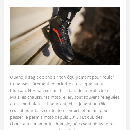
Quand il s’agit de choisir ton équipement pour rouler,
tu penses sûrement en priorité au casque ou au
blouson. Normal, ce sont les stars de la protection !
Mais les chaussures moto, elles, sont souvent reléguées
au second plan… et pourtant, elles jouent un rôle
crucial pour ta sécurité, ton confort, et même pour
passer le permis moto depuis 2013 ! Et oui, des
chaussures montantes homologuées sont obligatoires