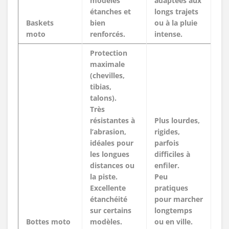
modèles
adaptées aux
étanches et
longs trajets
Baskets
bien
ou à la pluie
moto
renforcés.
intense.
Protection
maximale
(chevilles,
tibias,
talons).
Très
résistantes à
Plus lourdes,
l’abrasion,
rigides,
idéales pour
parfois
les longues
difficiles à
distances ou
enfiler.
la piste.
Peu
Excellente
pratiques
étanchéité
pour marcher
sur certains
longtemps
Bottes moto
modèles.
ou en ville.