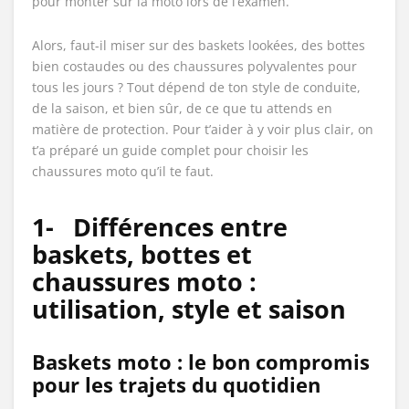
pour monter sur la moto lors de l’examen.
Alors, faut-il miser sur des baskets lookées, des bottes
bien costaudes ou des chaussures polyvalentes pour
tous les jours ? Tout dépend de ton style de conduite,
de la saison, et bien sûr, de ce que tu attends en
matière de protection. Pour t’aider à y voir plus clair, on
t’a préparé un guide complet pour choisir les
chaussures moto qu’il te faut.
1-
Différences entre
baskets, bottes et
chaussures moto :
utilisation, style et saison
Baskets moto : le bon compromis
pour les trajets du quotidien