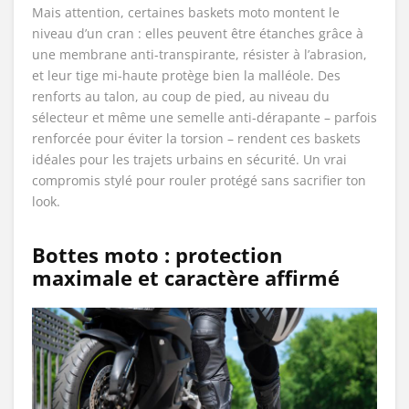
Mais attention, certaines baskets moto montent le
niveau d’un cran : elles peuvent être étanches grâce à
une membrane anti-transpirante, résister à l’abrasion,
et leur tige mi-haute protège bien la malléole. Des
renforts au talon, au coup de pied, au niveau du
sélecteur et même une semelle anti-dérapante – parfois
renforcée pour éviter la torsion – rendent ces baskets
idéales pour les trajets urbains en sécurité. Un vrai
compromis stylé pour rouler protégé sans sacrifier ton
look.
Bottes moto :
protection
maximale et caractère affirmé