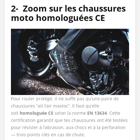
2-
Zoom sur les chaussures
moto homologuées CE
Pour rouler protégé, il ne suffit pas qu’une paire de
chaussures “ait l’air mastoc”. Il faut qu’elle
soit
homologuée CE
selon la norme
EN 13634
. Cette
certification garantit que tes chaussures ont été testées
pour résister à l’abrasion, aux chocs et à la perforation
— trois points clés en cas de chute.