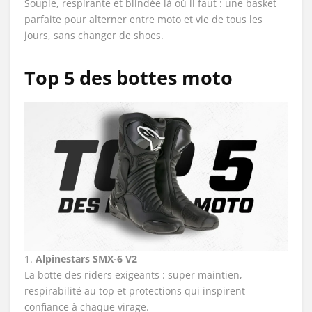
Souple, respirante et blindée là où il faut : une basket
parfaite pour alterner entre moto et vie de tous les
jours, sans changer de shoes.
Top 5 des bottes moto
1.
Alpinestars SMX-6 V2
La botte des riders exigeants : super maintien,
respirabilité au top et protections qui inspirent
confiance à chaque virage.