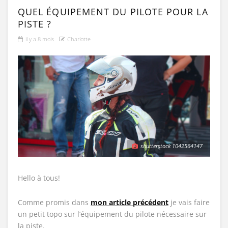
QUEL ÉQUIPEMENT DU PILOTE POUR LA
PISTE ?
il y a 8 mois
Charlotte
shutterstock 1042564147
Hello à tous!
Comme promis dans
mon article précédent
je vais faire
un petit topo sur l’équipement du pilote nécessaire sur
la piste.