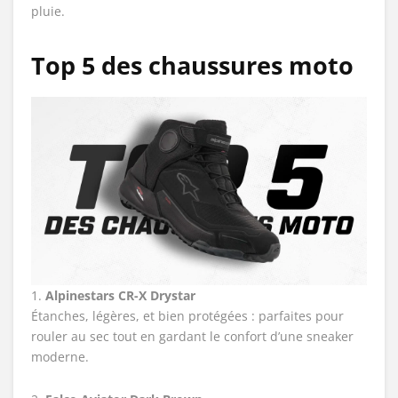
pluie.
Top 5 des chaussures moto
1.
Alpinestars CR-X Drystar
Étanches, légères, et bien protégées : parfaites pour
rouler au sec tout en gardant le confort d’une sneaker
moderne.