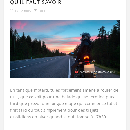
QU’IL FAUT SAVOIR
il y a 8 mois
Lucile
bien rouler a moto la nuit
En tant que motard, tu es forcément amené à rouler de
nuit, que ce soit pour une balade qui se termine plus
tard que prévu, une longue étape qui commence tôt et
finit tard ou tout simplement pour des trajets
quotidiens en hiver quand la nuit tombe à 17h30…