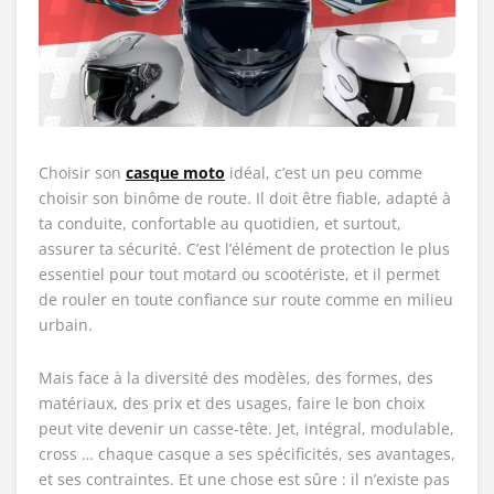
Choisir son
casque moto
idéal, c’est un peu comme
choisir son binôme de route. Il doit être fiable, adapté à
ta conduite, confortable au quotidien, et surtout,
assurer ta sécurité. C’est l’élément de protection le plus
essentiel pour tout motard ou scootériste, et il permet
de rouler en toute confiance sur route comme en milieu
urbain.
Mais face à la diversité des modèles, des formes, des
matériaux, des prix et des usages, faire le bon choix
peut vite devenir un casse-tête. Jet, intégral, modulable,
cross … chaque casque a ses spécificités, ses avantages,
et ses contraintes. Et une chose est sûre : il n’existe pas