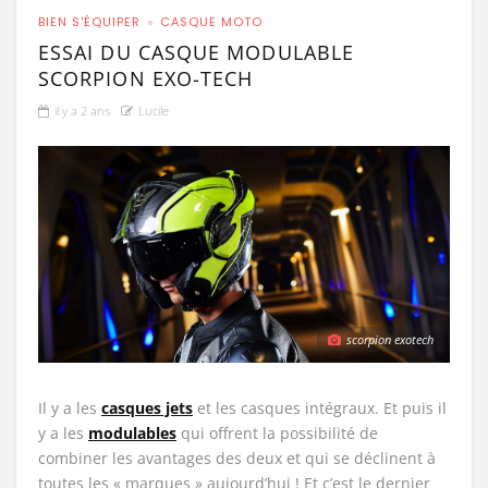
BIEN S'ÉQUIPER
CASQUE MOTO
ESSAI DU CASQUE MODULABLE
SCORPION EXO-TECH
il y a 2 ans
Lucile
scorpion exotech
Il y a les
casques jets
et les casques intégraux. Et puis il
y a les
modulables
qui offrent la possibilité de
combiner les avantages des deux et qui se déclinent à
toutes les « marques » aujourd’hui ! Et c’est le dernier