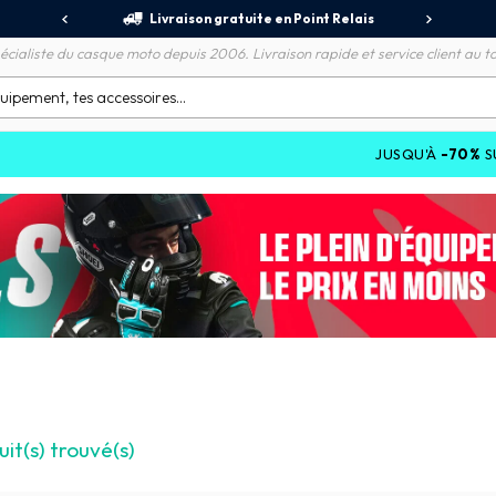
jours
Livraison gratuite en Point Relais
R
écialiste du casque moto depuis 2006. Livraison rapide et service client au to
JUSQU'À
-70%
SUR LES PROM
it(s) trouvé(s)