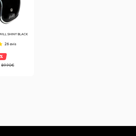
WILL SHINY BLACK
26
avis
2%
89.90€