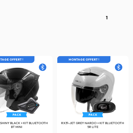
1
X EN ROUE LIBRE
TAGE OFFERT !
LES PRIX EN ROUE LIBRE
MONTAGE OFFERT !
PACK
PACK
 SHINY BLACK + KIT BLUETOOTH
RX31-JET GREY NARDO + KIT BLUETOOTH
BT MINI
5R LITE