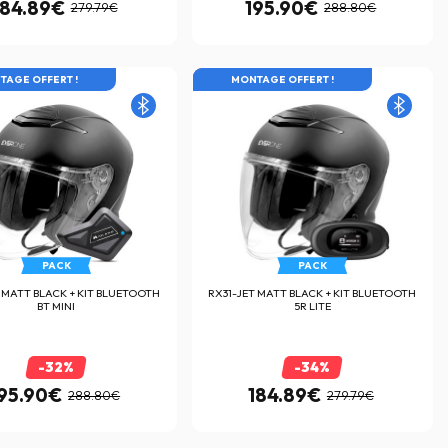
184.89€
195.90€
279.79€
288.80€
X EN ROUE LIBRE
TAGE OFFERT !
LES PRIX EN ROUE LIBRE
MONTAGE OFFERT !
PACK
PACK
 MATT BLACK + KIT BLUETOOTH
RX31-JET MATT BLACK + KIT BLUETOOTH
BT MINI
5R LITE
-32%
-34%
95.90€
184.89€
288.80€
279.79€