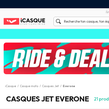
Satisfait ou remboursé 60 
X sans frais par Carte Bancaire
Sp
iCasque
/
Casque moto
/
Casques Jet
/
Everone
CASQUES JET EVERONE
21
produ