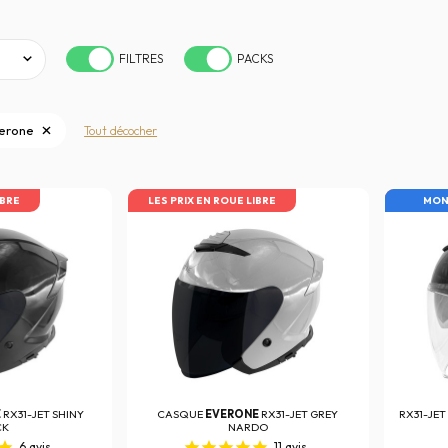
FILTRES
PACKS
erone
Tout décocher
IBRE
LES PRIX EN ROUE LIBRE
LES PRI
MON
E
RX31-JET SHINY
CASQUE
EVERONE
RX31-JET GREY
RX31-JET
CK
NARDO
6
avis
11
avis