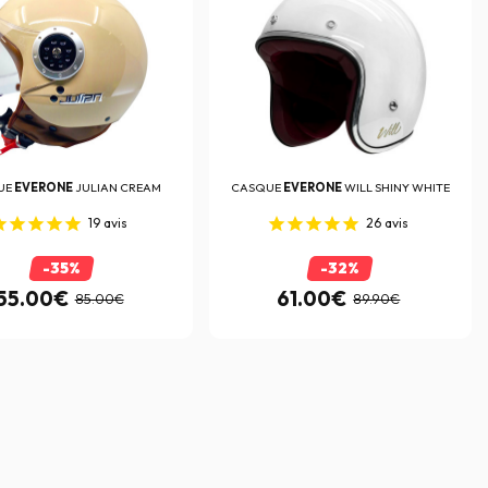
UE
EVERONE
JULIAN CREAM
CASQUE
EVERONE
WILL SHINY WHITE
19
avis
26
avis
-35%
-32%
55.00€
61.00€
85.00€
89.90€