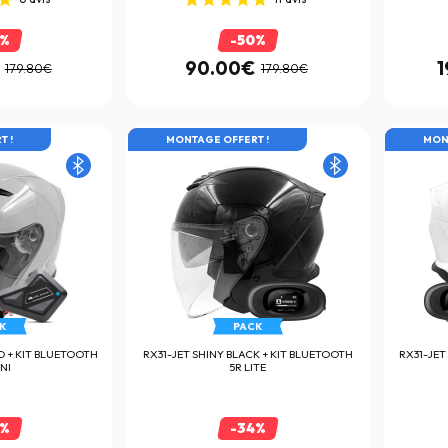
0%
-50%
90.00€
1
179.80€
179.80€
IBRE
T !
LES PRIX EN ROUE LIBRE
MONTAGE OFFERT !
LES PRI
MON
K
PACK
O + KIT BLUETOOTH
RX31-JET SHINY BLACK + KIT BLUETOOTH
RX31-JET
NI
5R LITE
2%
-34%