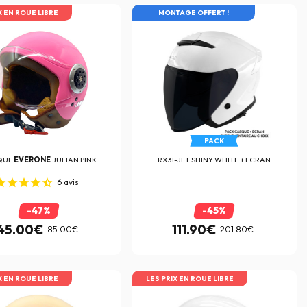
X EN ROUE LIBRE
AFFAIRE
MONTAGE OFFERT !
PACK
QUE
EVERONE
JULIAN PINK
RX31-JET SHINY WHITE + ECRAN
6
avis
-47%
-45%
45.00€
111.90€
85.00€
201.80€
X EN ROUE LIBRE
LES PRIX EN ROUE LIBRE