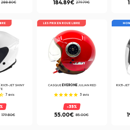
184.89€
288.80€
279.79€
IBRE
LES PRIX EN ROUE LIBRE
LES PRI
MON
E
RX31-JET SHINY
CASQUE
EVERONE
JULIAN RED
RX31-JET
TE
7
avis
3
avis
0%
-35%
55.00€
1
179.80€
85.00€