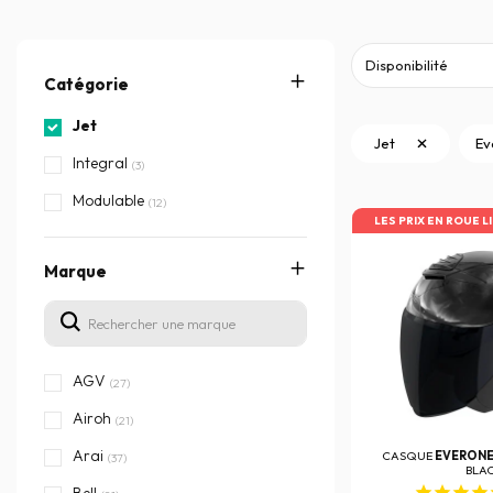
Catégorie
Jet
Jet
Ev
Integral
(3)
Modulable
(12)
LES PRIX EN ROUE L
Marque
AGV
(27)
Airoh
(21)
Arai
CASQUE
EVERON
(37)
BLA