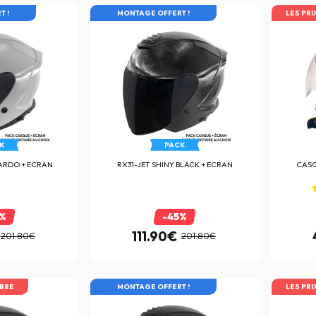
T !
AFFAIRE
MONTAGE OFFERT !
LES PRI
K
PACK
NARDO + ECRAN
RX31-JET SHINY BLACK + ECRAN
CAS
5%
-45%
111.90€
201.80€
201.80€
IBRE
AFFAIRE
MONTAGE OFFERT !
LES PRI