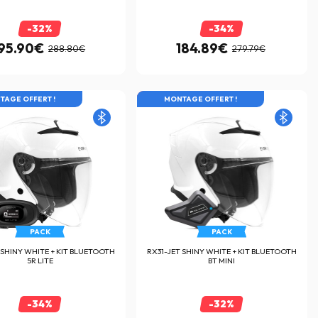
-32%
-34%
95.90€
184.89€
288.80€
279.79€
X EN ROUE LIBRE
TAGE OFFERT !
LES PRIX EN ROUE LIBRE
MONTAGE OFFERT !
PACK
PACK
 SHINY WHITE + KIT BLUETOOTH
RX31-JET SHINY WHITE + KIT BLUETOOTH
5R LITE
BT MINI
-34%
-32%