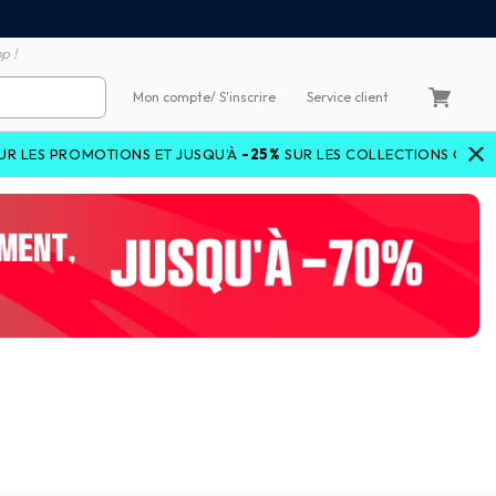
emboursement de la différence
3X4X sans frais par Carte 
p !
Mon compte
/ S'inscrire
Service client
OTIONS ET JUSQU'À
-25%
SUR LES COLLECTIONS COURANTES AVEC