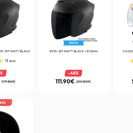
PACK
31-JET MATT BLACK
RX31-JET MATT BLACK + ECRAN
CASQ
13
avis
0%
-45%
111.90€
179.80€
201.80€
IBRE