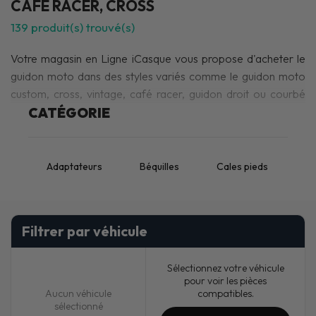
CAFÉ RACER, CROSS
139
produit(s) trouvé(s)
Votre magasin en Ligne iCasque vous propose d'acheter le
guidon moto dans des styles variés comme le guidon moto
custom, cross, vintage, café racer, guidon droit ou courbé
selon vos gouts parmi ses accessoires de
CATÉGORIE
commandes
moto
!
Adaptateurs
Béquilles
Cales pieds
Co
Filtrer par véhicule
Sélectionnez votre véhicule
pour voir les pièces
compatibles.
Aucun véhicule
sélectionné