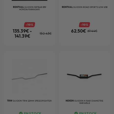
RENTHAL
GUIDON FATBAR 839
RENTHAL
GUIDON ROAD SPORTS LOW 658
HONDA/KAWASAKI
-10%
-10%
135.39€ -
62.50€
69.44€
150.43€
141.39€
TRW
GUIDON TRW 22MM SPEEDFIGHTER
NEKEN
GUIDON K-BAR DIAMETRE
VARIABLE
EN STOCK
EN STOCK