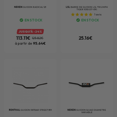
NEKEN
GUIDON RADICAL 121
LSL
BARRE DE GUIDON LSL TRIUMPH
TIGER 1050 (07-09)
1
avis
EN STOCK
EN STOCK
JUSQU'À -24%
113.11€
25.16€
125.82€
à partir de
95.64€
RENTHAL
GUIDON FATBAR STREET 819
NEKEN
GUIDON QUAD DIAMETRE
VARIABLE