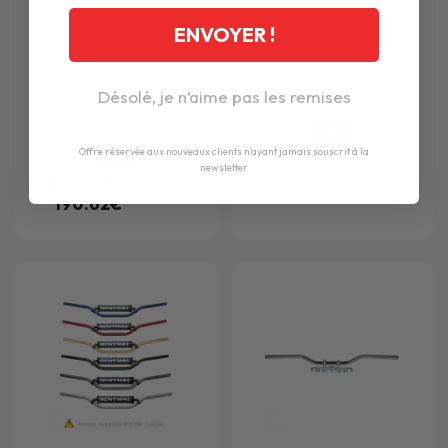
ENVOYER !
RENTHAL
GUIDON TWINWALL 999
TRW
GUIDON TRW 25.4MM DRAGBAR
MEDIUM RAINURE
Désolé, je n’aime pas les remises
EN STOCK
-10%
Offre réservée aux nouveaux clients n'ayant jamais souscrit à la
53.50€
-10%
59.45€
newsletter
182.63€ -
202.92€
190.62€