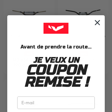
RENTHAL
GUIDON TWINWALL 996
RENTHAL
GUIDON FATBAR KTM HAUT 826
Avant de prendre la route...
-10%
-10%
JE VEUX UN
182.63€ -
128.65€
142.94€
202.92€
COUPON
190.62€
REMISE !