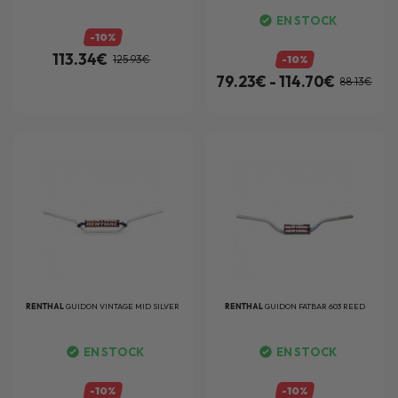
EN STOCK
-10%
113.34€
125.93€
-10%
79.23€ - 114.70€
88.13€
RENTHAL
GUIDON VINTAGE MID SILVER
RENTHAL
GUIDON FATBAR 603 REED
EN STOCK
EN STOCK
-10%
-10%