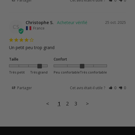
Partager
Cet avis était-il utile ?
0
0
Christophe S.
25 oct. 2025
CS
France
Un petit peu trop grand
Taille
Confort
Très petit
Très grand
Peu confortable
Très confortable
Partager
Cet avis était-il utile ?
0
0
<
1
2
3
>