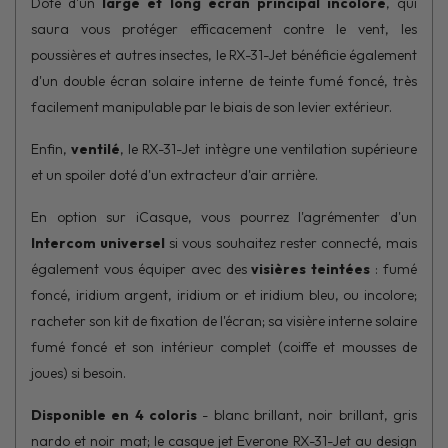
Doté d'un
large et long écran principal incolore
, qui
saura vous protéger efficacement contre le vent, les
poussières et autres insectes, le RX-31-Jet bénéficie également
d'un double écran solaire interne de teinte fumé foncé, très
facilement manipulable par le biais de son levier extérieur.
Enfin,
ventilé
, le RX-31-Jet intègre une ventilation supérieure
et un spoiler doté d'un extracteur d'air arrière.
En option sur iCasque, vous pourrez l'agrémenter d'un
Intercom universel
si vous souhaitez rester connecté, mais
également vous équiper avec des
visières teintées
: fumé
foncé, iridium argent, iridium or et iridium bleu, ou incolore;
racheter son kit de fixation de l'écran; sa visière interne solaire
fumé foncé et son intérieur complet (coiffe et mousses de
joues) si besoin.
Disponible en 4 coloris
- blanc brillant, noir brillant, gris
nardo et noir mat; le casque jet Everone RX-31-Jet au design