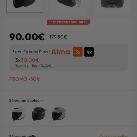
LES PRIX EN ROUE LIBRE
90.00€
179.80€
3x
4x
3x ou 4x sans frais :
3x
30.00
Taux :
0
% - Total :
90.00
PROMO -50%
Sélection couleur :
Sélection taille :
Guide des tailles