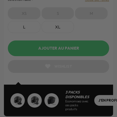
XS
S
M
L
XL
AJOUTER AU PANIER
WISHLIST
3 PACKS
DISPONIBLES
J'EN PROF
Economisez avec
ces packs
produits