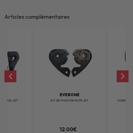
Articles complémentaires
ONE
EVERONE
ET RX31-JET
KIT DE FIXATION RX31-JET
VISIERE I
0€
12.00€