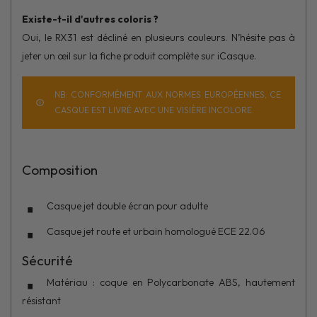
Existe-t-il d'autres coloris ?
Oui, le RX31 est décliné en plusieurs couleurs. N’hésite pas à
jeter un œil sur la fiche produit complète sur iCasque.
NB: CONFORMÉMENT AUX NORMES EUROPÉENNES, CE
CASQUE EST LIVRÉ AVEC UNE VISIÈRE INCOLORE.
Composition
Casque jet
double écran pour adulte
Casque jet route et urbain homologué ECE 22.06
Sécurité
Matériau : coque en Polycarbonate ABS, hautement
résistant