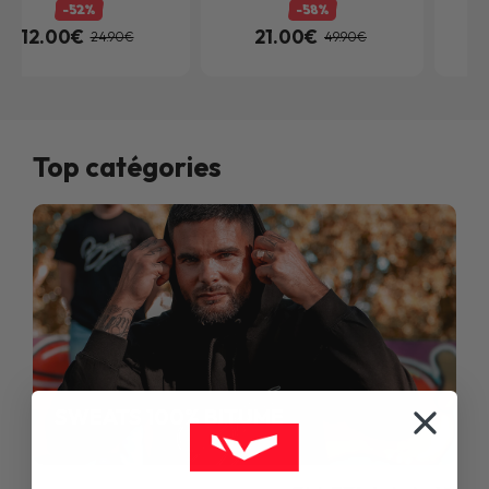
-52%
-58%
12.00€
21.00€
24.90€
49.90€
Top catégories
SWEATS 100% BITUME