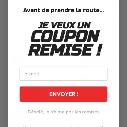
Avant de prendre la route...
JE VEUX UN
COUPON
REMISE !
T-SHIRTS 100% BITUME
ENVOYER !
Désolé, je n’aime pas les remises