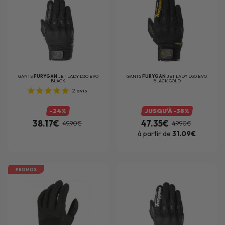
GANTS
FURYGAN
JET LADY D3O EVO
GANTS
FURYGAN
JET LADY D3O EVO
BLACK
BLACK GOLD
2
avis
-24%
JUSQU'À -38%
38.17€
47.35€
49.90€
49.90€
à partir de
31.09€
PROMOS