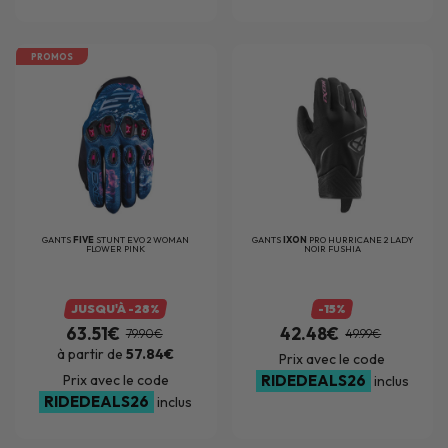
PROMOS
GANTS
FIVE
STUNT EVO 2 WOMAN
GANTS
IXON
PRO HURRICANE 2 LADY
FLOWER PINK
NOIR FUSHIA
JUSQU'À -28%
-15%
63.51€
42.48€
79.90€
49.99€
à partir de
57.84€
Prix avec le code
Prix avec le code
RIDEDEALS26
inclus
RIDEDEALS26
inclus