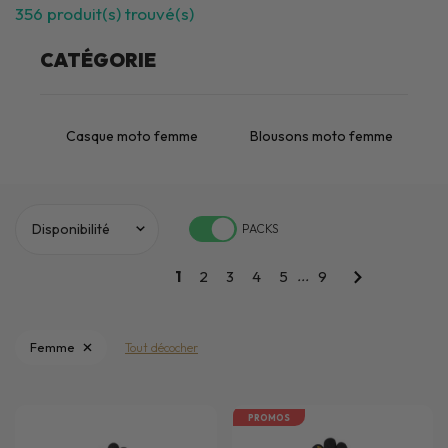
356
produit(s) trouvé(s)
CATÉGORIE
Casque moto femme
Blousons moto femme
PACKS
...
1
2
3
4
5
9
Femme
Tout décocher
PROMOS