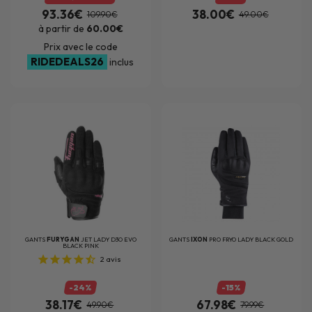
93.36€
38.00€
109.90€
49.00€
à partir de
60.00€
Prix avec le code
RIDEDEALS26
inclus
GANTS
FURYGAN
JET LADY D3O EVO
GANTS
IXON
PRO FRYO LADY BLACK GOLD
BLACK PINK
2
avis
-24%
-15%
38.17€
67.98€
49.90€
79.99€