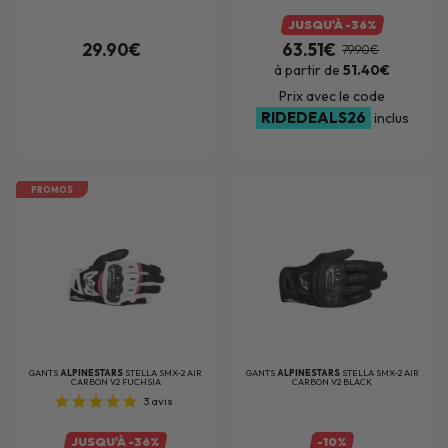
JUSQU'À -36%
29.90€
63.51€
79.90€
à partir de
51.40€
Prix avec le code
RIDEDEALS26
inclus
PROMOS
GANTS
ALPINESTARS
STELLA SMX-2 AIR
GANTS
ALPINESTARS
STELLA SMX-2 AIR
CARBON V2 FUCHSIA
CARBON V2 BLACK
3
avis
JUSQU'À -36%
-10%