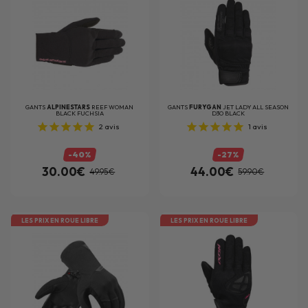
GANTS
ALPINESTARS
REEF WOMAN
GANTS
FURYGAN
JET LADY ALL SEASON
BLACK FUCHSIA
D3O BLACK
2
avis
1
avis
-40%
-27%
30.00€
44.00€
49.95€
59.90€
LES PRIX EN ROUE LIBRE
LES PRIX EN ROUE LIBRE