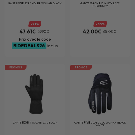
GANTS
FIVE
SCRAMBLER WOMAN BLACK
GANTS
MACNA
DIM RTX LADY
BURGUNDY
-21%
-35%
47.61€
42.00€
59.90€
65.00€
Prix avec le code
RIDEDEALS26
inclus
PROMOS
PROMOS
GANTS
IXON
PRO CAIN LG L BLACK
GANTS
FIVE
GLOBE EVO WOMAN BLACK
WHITE