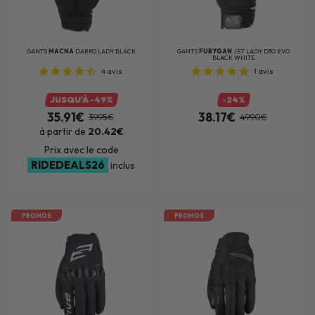
GANTS
MACNA
DARKO LADY BLACK
GANTS
FURYGAN
JET LADY D3O EVO
BLACK WHITE
4
avis
1
avis
JUSQU'À -49%
-24%
35.91€
38.17€
39.95€
49.90€
à partir de
20.42€
Prix avec le code
RIDEDEALS26
inclus
PROMOS
PROMOS