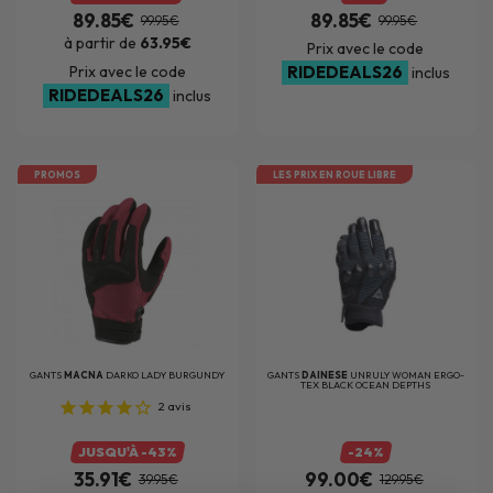
89.85€
89.85€
99.95€
99.95€
à partir de
63.95€
Prix avec le code
Prix avec le code
RIDEDEALS26
inclus
RIDEDEALS26
inclus
PROMOS
LES PRIX EN ROUE LIBRE
GANTS
MACNA
DARKO LADY BURGUNDY
GANTS
DAINESE
UNRULY WOMAN ERGO-
TEX BLACK OCEAN DEPTHS
2
avis
JUSQU'À -43%
-24%
35.91€
99.00€
39.95€
129.95€