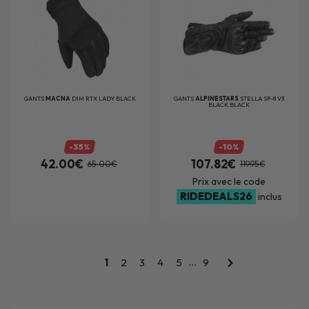
GANTS
MACNA
DIM RTX LADY BLACK
GANTS
ALPINESTARS
STELLA SP-8 V3
BLACK BLACK
-35%
-10%
42.00€
107.82€
65.00€
119.95€
Prix avec le code
RIDEDEALS26
inclus
...
1
2
3
4
5
9