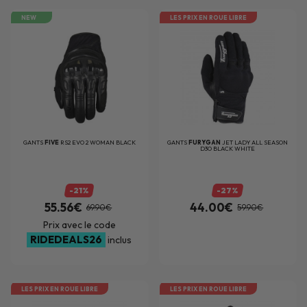
NEW
LES PRIX EN ROUE LIBRE
GANTS
FIVE
RS2 EVO 2 WOMAN BLACK
GANTS
FURYGAN
JET LADY ALL SEASON
D3O BLACK WHITE
-21%
-27%
55.56€
44.00€
69.90€
59.90€
Prix avec le code
RIDEDEALS26
inclus
LES PRIX EN ROUE LIBRE
LES PRIX EN ROUE LIBRE