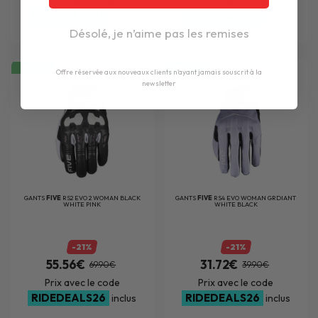
Prix avec le code
Prix avec le code
RIDEDEALS26
RIDEDEALS26
inclus
inclus
Désolé, je n’aime pas les remises
NEW
NEW
Offre réservée aux nouveaux clients n'ayant jamais souscrit à la
newsletter
GANTS
FIVE
RS2 EVO 2 WOMAN BLACK
GANTS
FIVE
RS4 EVO WOMAN GRDIANT
WHITE PINK
WHITE BLACK
-21%
-21%
55.56€
31.72€
69.90€
39.90€
Prix avec le code
Prix avec le code
RIDEDEALS26
RIDEDEALS26
inclus
inclus