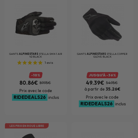
GANTS
ALPINESTARS
STELLA SMX-1 AIR
GANTS
ALPINESTARS
STELLA COPPER
V2 BLACK
GLOVE BLACK
1
avis
-10%
JUSQU'À -36%
80.86€
49.39€
89.95€
54.95€
à partir de
35.26€
Prix avec le code
RIDEDEALS26
Prix avec le code
inclus
RIDEDEALS26
inclus
LES PRIX EN ROUE LIBRE