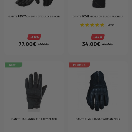
GANTS
REV'IT
CHEVAK GTX LADIES NOIR
GANTS
IXON
MIG LADY BLACK FUCHSIA
1
avis
-36%
-32%
77.00€
34.00€
119.99€
49.99€
NEW
PROMOS
GANTS
HARISSON
RIO LADY BLACK
GANTS
FIVE
KANSAS WOMAN NOIR