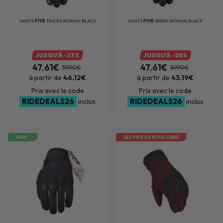
GANTS
FIVE
TRICKS WOMAN BLACK
GANTS
FIVE
SPARK WOMAN BLACK
JUSQU'À -23%
JUSQU'À -28%
47.61€
47.61€
59.90€
59.90€
à partir de
46.12€
à partir de
43.19€
Prix avec le code
Prix avec le code
RIDEDEALS26
RIDEDEALS26
inclus
inclus
NEW
LES PRIX EN ROUE LIBRE