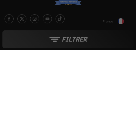
France
Le blog Live Love Ride
FILTRER
Moyens de paiement :
Tout au long de l'année :
Soldes
-
French Days
-
Black Friday
-
Boutique de Noël
© 2006-2026 - INTERNET CREATIVE COMPANY SARL - TVA : FR 015 215
349 17
ICASQUE.COM - TOUS DROITS RESERVES