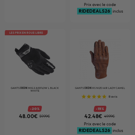
Prix avec le code
RIDEDEALS26
inclus
LES PRIX EN ROUE LIBRE
GANTS
IXON
MIG 2 AIRFLOW L BLACK
GANTS
IXON
RS NIZO AIR LADY CAMEL
WHITE
8
avis
-20%
-15%
48.00€
42.48€
59.99€
49.99€
Prix avec le code
RIDEDEALS26
inclus