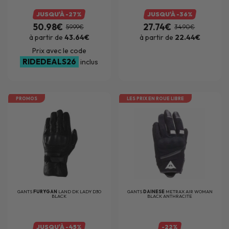
JUSQU'À -27%
JUSQU'À -36%
50.98€
27.74€
59.99€
34.90€
à partir de
43.64€
à partir de
22.44€
Prix avec le code
RIDEDEALS26
inclus
PROMOS
LES PRIX EN ROUE LIBRE
GANTS
FURYGAN
LAND DK LADY D3O
GANTS
DAINESE
METRAX AIR WOMAN
BLACK
BLACK ANTHRACITE
JUSQU'À -45%
-22%