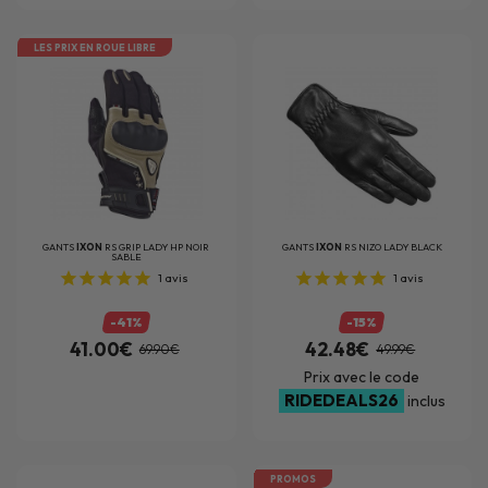
LES PRIX EN ROUE LIBRE
GANTS
IXON
RS GRIP LADY HP NOIR
GANTS
IXON
RS NIZO LADY BLACK
SABLE
1
avis
1
avis
-41%
-15%
41.00€
42.48€
69.90€
49.99€
Prix avec le code
RIDEDEALS26
inclus
PROMOS