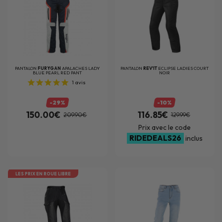
PANTALON
FURYGAN
APALACHES LADY
PANTALON
REV'IT
ECLIPSE LADIES COURT
BLUE PEARL RED PANT
NOIR
1
avis
-29%
-10%
150.00€
116.85€
209.90€
129.99€
Prix avec le code
RIDEDEALS26
inclus
LES PRIX EN ROUE LIBRE