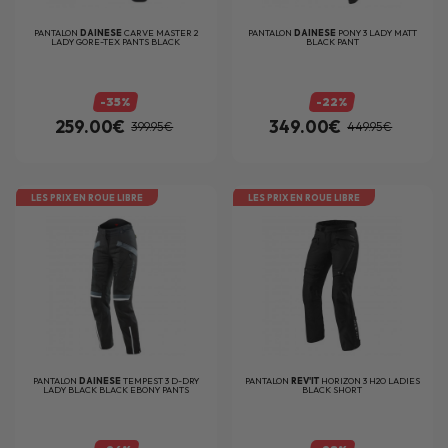
PANTALON
DAINESE
CARVE MASTER 2
PANTALON
DAINESE
PONY 3 LADY MATT
LADY GORE-TEX PANTS BLACK
BLACK PANT
-35%
-22%
259.00€
349.00€
399.95€
449.95€
LES PRIX EN ROUE LIBRE
LES PRIX EN ROUE LIBRE
PANTALON
DAINESE
TEMPEST 3 D-DRY
PANTALON
REV'IT
HORIZON 3 H2O LADIES
LADY BLACK BLACK EBONY PANTS
BLACK SHORT