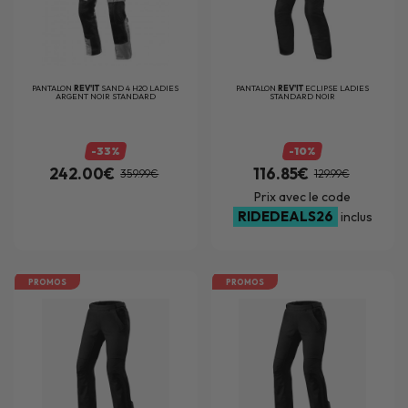
PANTALON
REV'IT
SAND 4 H2O LADIES
PANTALON
REV'IT
ECLIPSE LADIES
ARGENT NOIR STANDARD
STANDARD NOIR
-33%
-10%
242.00€
116.85€
359.99€
129.99€
Prix avec le code
RIDEDEALS26
inclus
PROMOS
PROMOS