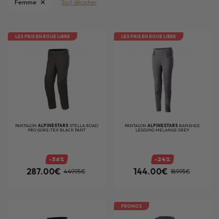
Femme
Tout décocher
LES PRIX EN ROUE LIBRE
LES PRIX EN ROUE LIBRE
PANTALON
ALPINESTARS
STELLA ROAD
PANTALON
ALPINESTARS
BANSHEE
PRO GORE-TEX BLACK PANT
LEGGING MELANGE GREY
-36%
-24%
287.00€
144.00€
449.95€
189.95€
PROMOS