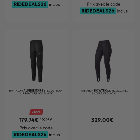
RIDEDEALS26
Prix avec le code
inclus
RIDEDEALS26
inclus
PANTALON
ALPINESTARS
STELLA TROOP
PANTALON
BOWTEX
ELITE LEGGING
AIR PANTS BLACK BLACK
LADIES V2 BLACK
-10%
179.74€
329.00€
199.95€
Prix avec le code
RIDEDEALS26
inclus