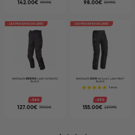
142.00€
98.00€
199.99€
159.99€
LES PRIX EN ROUE LIBRE
LES PRIX EN ROUE LIBRE
PANTALON
BERING
LADY INTREPID
PANTALON
IXON
SICILIA C LADY PANT
BLACK
BLACK
1
avis
-36%
-33%
127.00€
155.00€
199.90€
229.99€