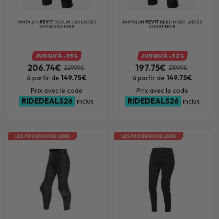
PANTALON
REV'IT
BERLIN H2O LADIES
PANTALON
REV'IT
BERLIN H2O LADIES
STANDARD NOIR
COURT NOIR
JUSQU'À -35%
JUSQU'À -32%
206.74€
197.75€
229.99€
219.99€
à partir de
149.75€
à partir de
149.75€
Prix avec le code
Prix avec le code
RIDEDEALS26
RIDEDEALS26
inclus
inclus
LES PRIX EN ROUE LIBRE
LES PRIX EN ROUE LIBRE