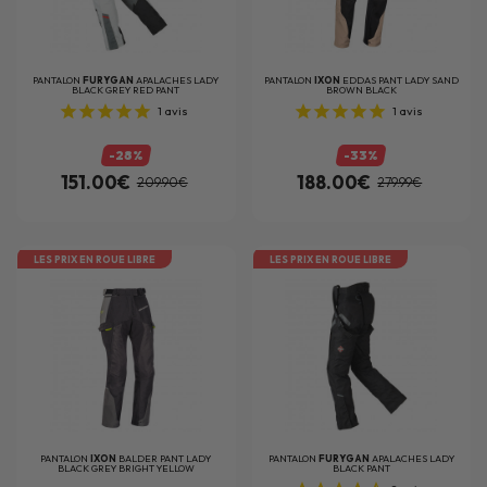
PANTALON
FURYGAN
APALACHES LADY
PANTALON
IXON
EDDAS PANT LADY SAND
BLACK GREY RED PANT
BROWN BLACK
1
avis
1
avis
-28%
-33%
151.00€
188.00€
209.90€
279.99€
LES PRIX EN ROUE LIBRE
LES PRIX EN ROUE LIBRE
PANTALON
IXON
BALDER PANT LADY
PANTALON
FURYGAN
APALACHES LADY
BLACK GREY BRIGHT YELLOW
BLACK PANT