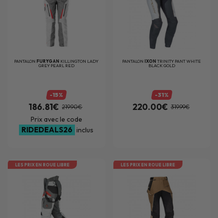
PANTALON
FURYGAN
KILLINGTON LADY
PANTALON
IXON
TRINITY PANT WHITE
GREY PEARL RED
BLACK GOLD
-15%
-31%
186.81€
220.00€
219.90€
319.99€
Prix avec le code
RIDEDEALS26
inclus
LES PRIX EN ROUE LIBRE
LES PRIX EN ROUE LIBRE