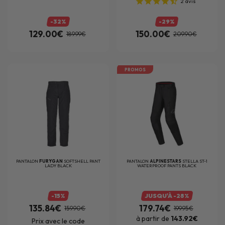
2
avis
-32%
-29%
129.00€
150.00€
189.99€
209.90€
PROMOS
PANTALON
FURYGAN
SOFTSHELL PANT
PANTALON
ALPINESTARS
STELLA ST-1
LADY BLACK
WATERPROOF PANTS BLACK
-15%
JUSQU'À -28%
135.84€
179.74€
159.90€
199.95€
à partir de
143.92€
Prix avec le code