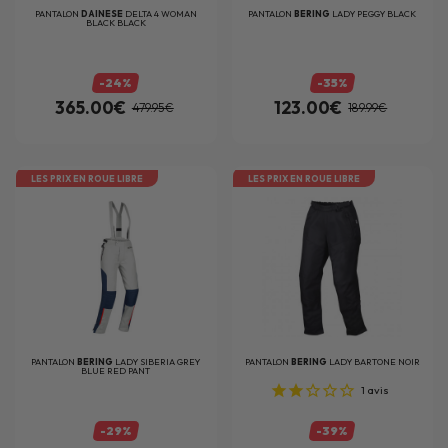
PANTALON
DAINESE
DELTA 4 WOMAN
PANTALON
BERING
LADY PEGGY BLACK
BLACK BLACK
-24%
-35%
365.00€
123.00€
479.95€
189.99€
LES PRIX EN ROUE LIBRE
LES PRIX EN ROUE LIBRE
PANTALON
BERING
LADY SIBERIA GREY
PANTALON
BERING
LADY BARTONE NOIR
BLUE RED PANT
1
avis
-29%
-39%