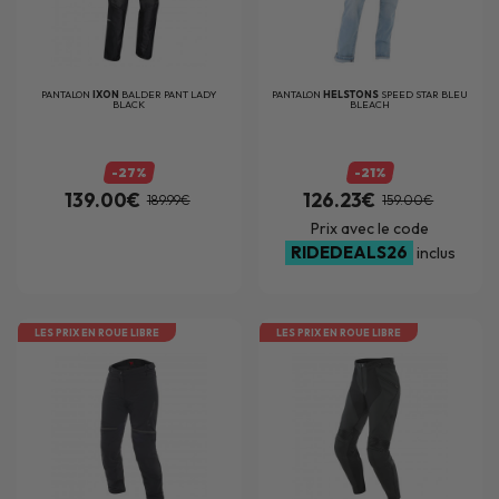
PANTALON
IXON
BALDER PANT LADY
PANTALON
HELSTONS
SPEED STAR BLEU
BLACK
BLEACH
-27%
-21%
139.00€
126.23€
189.99€
159.00€
Prix avec le code
RIDEDEALS26
inclus
LES PRIX EN ROUE LIBRE
LES PRIX EN ROUE LIBRE