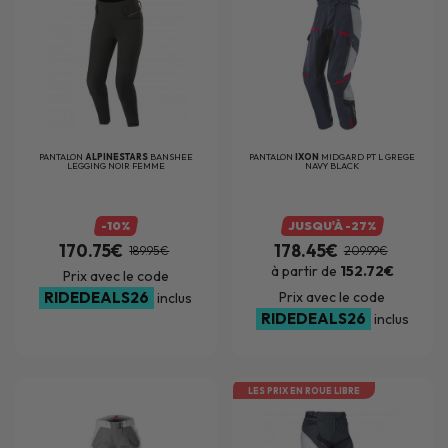
PANTALON
ALPINESTARS
BANSHEE
PANTALON
IXON
MIDGARD PT L GREGE
LEGGING NOIR FEMME
NAVY BLACK
-10%
JUSQU'À -27%
170.75€
178.45€
189.95€
209.99€
à partir de
152.72€
Prix avec le code
RIDEDEALS26
Prix avec le code
inclus
RIDEDEALS26
inclus
LES PRIX EN ROUE LIBRE