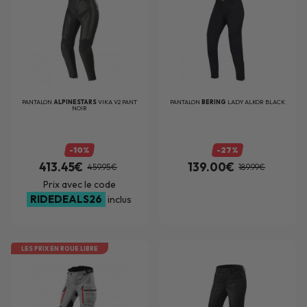
PANTALON
ALPINESTARS
VIKA V2 PANT
PANTALON
BERING
LADY ALKOR BLACK
NOIR
-10%
-27%
413.45€
139.00€
459.95€
189.99€
Prix avec le code
RIDEDEALS26
inclus
LES PRIX EN ROUE LIBRE