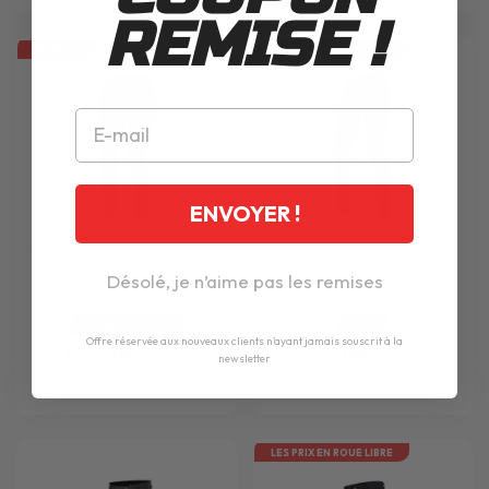
REMISE !
PROMOS
LES PRIX EN ROUE LIBRE
ENVOYER !
PANTALON
BERING
LADY PATRICIA BLUE
PANTALON
DAINESE
JESSVILLE LADY
DENIM RINSED
Désolé, je n’aime pas les remises
JUSQU'À -64%
-22%
Offre réservée aux nouveaux clients n'ayant jamais souscrit à la
125.00€
109.00€
179.99€
139.95€
newsletter
à partir de
64.49€
LES PRIX EN ROUE LIBRE