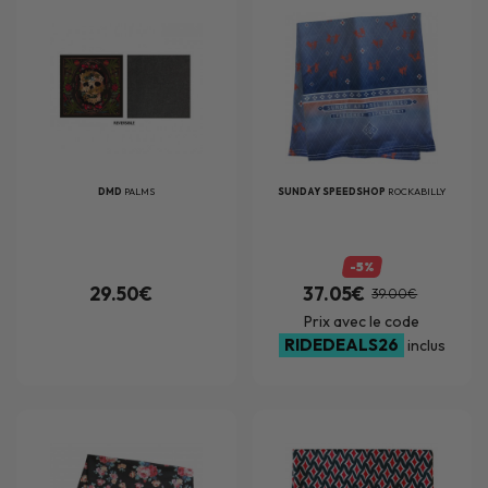
DMD
PALMS
SUNDAY SPEEDSHOP
ROCKABILLY
-5%
29.50€
37.05€
39.00€
Prix avec le code
RIDEDEALS26
inclus