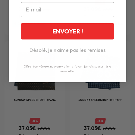
-12%
-5%
34.72€
37.05€
39.50€
39.00€
Prix avec le code
Prix avec le code
RIDEDEALS26
RIDEDEALS26
inclus
inclus
ENVOYER !
Désolé, je n’aime pas les remises
Offre réservée aux nouveaux clients n'ayant jamais souscrit à la
newsletter
SUNDAY SPEEDSHOP
HABANA
SUNDAY SPEEDSHOP
HERITAGE
-5%
-5%
37.05€
37.05€
39.00€
39.00€