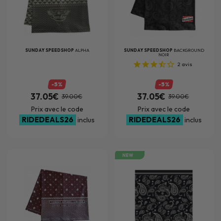
SUNDAY SPEEDSHOP
ALPHA
SUNDAY SPEEDSHOP
BACKGROUND
NOIR
2
avis
-5%
-5%
37.05€
37.05€
39.00€
39.00€
Prix avec le code
Prix avec le code
RIDEDEALS26
RIDEDEALS26
inclus
inclus
NEW