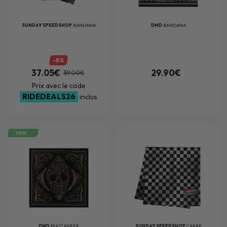
SUNDAY SPEEDSHOP
BANDANA
DMD
BANDANA
-5%
37.05€
29.90€
39.00€
Prix avec le code
RIDEDEALS26
inclus
NEW
DMD
BUCCANEER
SUNDAY SPEEDSHOP
CARRÉ