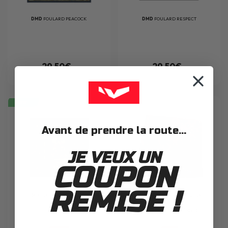
DMD
FOULARD PEACOCK
DMD
FOULARD RESPECT
29.50€
29.50€
NEW
Avant de prendre la route...
JE VEUX UN
COUPON
REMISE !
DMD
FOULARD THE LOVERS
SUNDAY SPEEDSHOP
GIPSY
1
avis