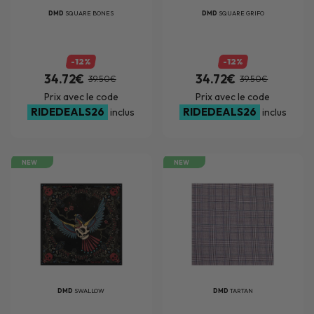
DMD
SQUARE BONES
DMD
SQUARE GRIFO
-12%
-12%
34.72€
34.72€
39.50€
39.50€
Prix avec le code
Prix avec le code
RIDEDEALS26
RIDEDEALS26
inclus
inclus
NEW
NEW
DMD
SWALLOW
DMD
TARTAN