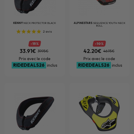
KENNY
NECK PROTECTOR BLACK
ALPINESTARS
SEQUENCE YOUTH NECK
ROLL
2
avis
-15%
-10%
33.91€
42.20€
39.95€
46.95€
Prix avec le code
Prix avec le code
RIDEDEALS26
RIDEDEALS26
inclus
inclus