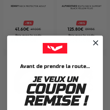
KENNY
NECK PROTECTOR ADULT
ALPINESTARS
YOUTH NECK SUPPORT
BLACK YELLOW FLUO
-15%
-10%
41.60€
125.80€
49.00€
139.95€
Prix avec le code
Prix avec le code
RIDEDEALS26
RIDEDEALS26
inclus
inclus
Avant de prendre la route...
JE VEUX UN
COUPON
REMISE !
KENNY
NECK PROTECTOR KID
REV'IT
NECK BRACE SEGUR NOIR