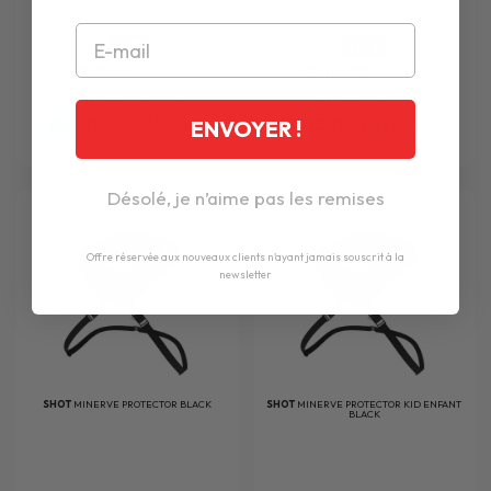
-15%
-10%
32.26€
251.68€
38.00€
279.99€
Prix avec le code
Prix avec le code
RIDEDEALS26
RIDEDEALS26
inclus
inclus
ENVOYER !
Désolé, je n’aime pas les remises
Offre réservée aux nouveaux clients n'ayant jamais souscrit à la
newsletter
SHOT
MINERVE PROTECTOR BLACK
SHOT
MINERVE PROTECTOR KID ENFANT
BLACK