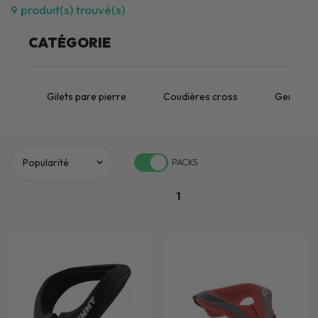
9
produit(s) trouvé(s)
CATÉGORIE
Gilets pare pierre
Coudières cross
Genouillè
PACKS
1