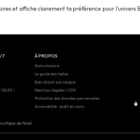
oires et affiche clairement ta préférence pour l'univer
/7
À PROPOS
Notre histoire
Le guide des tailles
t
Bien choisir son casque
- 12h30 /
Mentions légales / CGV
Protection des données personnelles
Accessibilité : audit en cours
Boutique de Noël