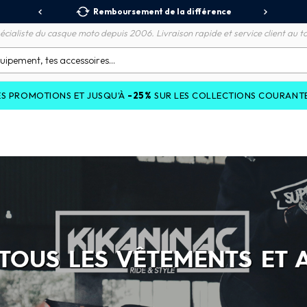
 Relais
Remboursement de la différence
3X
écialiste du casque moto depuis 2006. Livraison rapide et service client au to
TIONS ET JUSQU'À
-25%
SUR LES COLLECTIONS COURANTES AVEC 
 TOUS LES VÊTEMENTS ET 