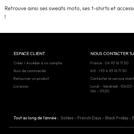
Retrouve ainsi ses sweats moto, ses t-shirts et access
!
ESPACE CLIENT
NOUS CONTACTER 5J
Créer / Accèder à un compte
France : 04 93 16 71 30
Suivi de commande
Intl : +33 4 93 16 71 30
Retourner un produit
Contacter le service clien
Livraison
Lundi - Vendredi : 10h00 
14h - 17h30
Tout au long de l'année :
Soldes
-
French Days
-
Black Friday
-