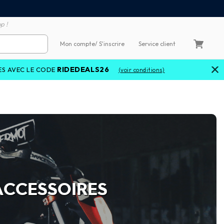
Satisfait ou remboursé 60
4X sans frais par Carte Bancaire
p !
Mon compte
/ S'inscrire
Service client
RIDEDEALS26
LE CODE
(voir conditions)
ACCESSOIRES