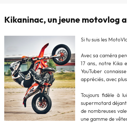
Kikaninac, un jeune motovlog a
Si tu suis les MotoVl
Avec sa caméra perc
17 ans, notre Kika 
YouTuber connaisse
appréciés, avec plu
Toujours fidèle à 
supermotard déjanté
de nombreuses valeu
une gamme de vêteme