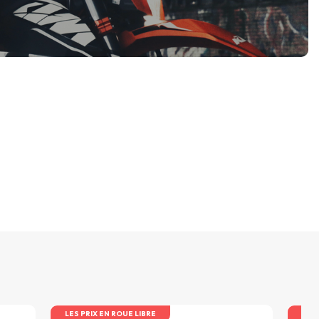
LES PRIX EN ROUE LIBRE
LES 