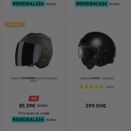
RIDEDEALS26
RIDEDEALS26
inclus
inclus
AFFAIRE
CASQUE
STORMER
SUN EVO 2.0 KAKI
CASQUE
SHOEI
J.O2 BLACK
MATT
1
avis
-5%
85.39€
399.00€
89.99€
Prix avec le code
RIDEDEALS26
inclus