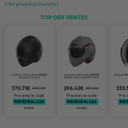
6749
produit(s) trouvé(s)
TOP DES VENTES
CASQUE MODULABLE
ROOF
CASQUE MODULABLE
ROOF
CASQUE
R
BOXXER 2 BLACK
BOXER ALPHA SMOKEY GREY
370.71€
296.42€
333.
499.00€
399.00€
Prix avec le code
Prix avec le code
Prix
RIDEDEALS26
RIDEDEALS26
RID
inclus
inclus