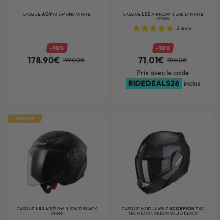
CASQUE
AGV
K1 S MONO WHITE
CASQUE
LS2
AIRFLOW II SOLID WHITE
OF616
2
avis
-10%
-10%
178.90€
71.01€
199.00€
79.00€
Prix avec le code
RIDEDEALS26
inclus
AFFAIRE
CASQUE
LS2
AIRFLOW II SOLID BLACK
CASQUE MODULABLE
SCORPION
EXO
OF616
TECH EVO CARBON SOLID BLACK