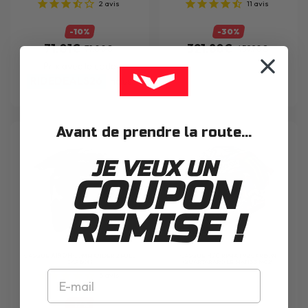
2
avis
11
avis
-10%
-30%
71.01€
321.80€
79.00€
459.90€
Prix avec le code
RIDEDEALS26
inclus
Avant de prendre la route...
JE VEUX UN
COUPON
REMISE !
CASQUE
AIROH
COMMANDER 2 FULL
CASQUE
HJC
RPHA 1 V2 CARBON
CARBON
QUARTARARO LE MANS 3 MC21
5
avis
-17%