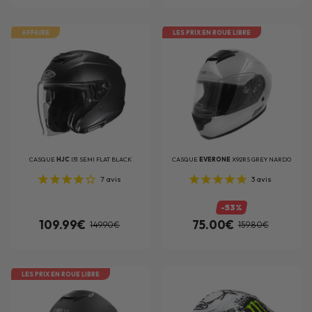
AFFAIRE
LES PRIX EN ROUE LIBRE
CASQUE
HJC
I31 SEMI FLAT BLACK
CASQUE
EVERONE
X92RS GREY NARDO
7
avis
3
avis
-53%
109.99€
75.00€
149.90€
159.80€
LES PRIX EN ROUE LIBRE