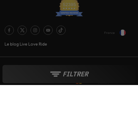
France
Le blog Live Love Ride
Moyens de paiement :
FILTRER
Tout au long de l'année :
Soldes
-
French Days
-
Black Friday
-
Boutique de Noël
© 2006-2026 - INTERNET CREATIVE COMPANY SARL - TVA : FR 015 215
349 17