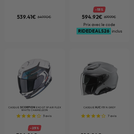
-15%
539.41€
594.92€
649.90€
699.99€
Prix avec le code
RIDEDEALS26
inclus
CASQUE
SCORPION
EXO GT SP AIR FLEX
CASQUE
HJC
F31 N.GREY
WHITE CHAMELEON
3
avis
7
avis
-25%