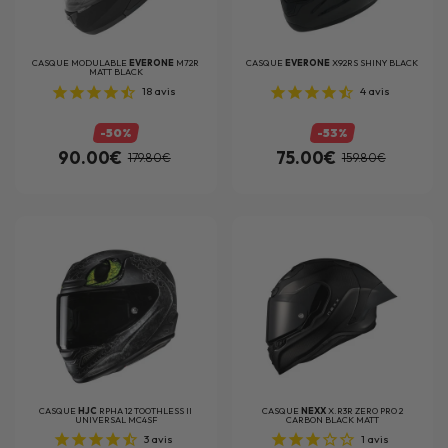
CASQUE MODULABLE
EVERONE
M72R
CASQUE
EVERONE
X92RS SHINY BLACK
MATT BLACK
18
avis
4
avis
-50%
-53%
90.00€
75.00€
179.80€
159.80€
CASQUE
HJC
RPHA 12 TOOTHLESS II
CASQUE
NEXX
X.R3R ZERO PRO 2
UNIVERSAL MC4SF
CARBON BLACK MATT
3
avis
1
avis