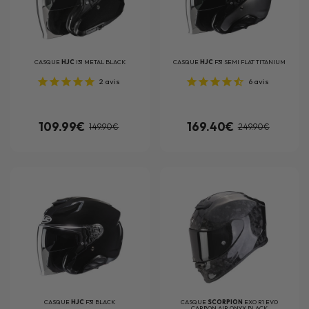
CASQUE
HJC
I31 METAL BLACK
CASQUE
HJC
F31 SEMI FLAT TITANIUM
2
avis
6
avis
109.99€
169.40€
149.90€
249.90€
CASQUE
HJC
F31 BLACK
CASQUE
SCORPION
EXO R1 EVO
CARBON AIR ONYX BLACK