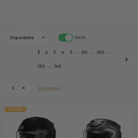
PACKS
...
...
...
1
2
3
4
5
50
100
...
150
169
S
Tout décocher
AFFAIRE