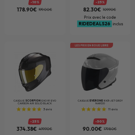
-10%
-25%
178.90€
82.30€
199.00€
109.90€
Prix avec le code
RIDEDEALS26
inclus
LES PRIX EN ROUE LIBRE
CASQUE
SCORPION
EXO R1 EVO
CASQUE
EVERONE
RX31-JET GREY
CARBON AIR SOLID BLACK
NARDO
3
avis
11
avis
-25%
-50%
374.38€
90.00€
499.90€
179.80€