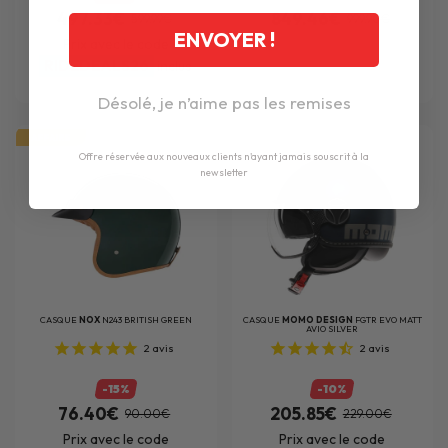
497.33€
849.46€
599.99€
999.90€
ENVOYER !
Prix avec le code
RIDEDEALS26
inclus
Désolé, je n’aime pas les remises
AFFAIRE
Offre réservée aux nouveaux clients n'ayant jamais souscrit à la
newsletter
CASQUE
NOX
N243 BRITISH GREEN
CASQUE
MOMO DESIGN
FGTR EVO MATT
AVIO SILVER
2
avis
2
avis
-15%
-10%
76.40€
205.85€
90.00€
229.00€
Prix avec le code
Prix avec le code