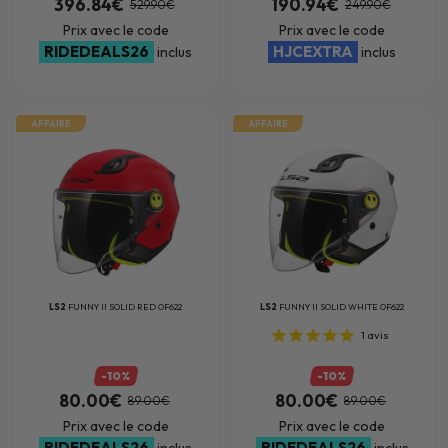
396.84€
190.94€
529.90€
249.90€
Prix avec le code
Prix avec le code
RIDEDEALS26
HJCEXTRA
inclus
inclus
AFFAIRE
AFFAIRE
LS2
FUNNY II SOLID RED OF622
LS2
FUNNY II SOLID WHITE OF622
1
avis
-10%
-10%
80.00€
80.00€
89.00€
89.00€
Prix avec le code
Prix avec le code
RIDEDEALS26
RIDEDEALS26
inclus
inclus