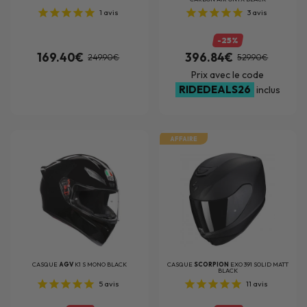
1
avis
3
avis
-25%
169.40€
396.84€
249.90€
529.90€
Prix avec le code
RIDEDEALS26
inclus
AFFAIRE
CASQUE
AGV
K1 S MONO BLACK
CASQUE
SCORPION
EXO 391 SOLID MATT
BLACK
5
avis
11
avis