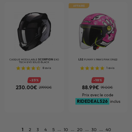
AFFAIRE
CASQUE MODULABLE
SCORPION
EXO
LS2
FUNNY II PAWS PINK OF622
TECH EVO SOLID BLACK
8
avis
1
avis
-23%
-10%
230.00€
88.99€
299.90€
99.00€
Prix avec le code
RIDEDEALS26
inclus
...
...
...
...
1
2
3
4
5
10
20
30
40