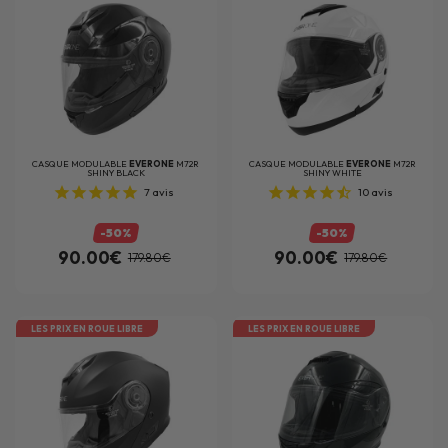
CASQUE MODULABLE
EVERONE
M72R
CASQUE MODULABLE
EVERONE
M72R
SHINY BLACK
SHINY WHITE
7
avis
10
avis
-50%
-50%
90.00€
90.00€
179.80€
179.80€
LES PRIX EN ROUE LIBRE
LES PRIX EN ROUE LIBRE