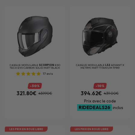
CASQUE MODULABLE
SCORPION
EXO
CASQUE MODULABLE
LS2
ADVANT X
TECH EVO CARBON SOLID MATT BLACK
METRYK MATT TITANIUM FF901
17
avis
-30%
-10%
321.80€
394.62€
459.90€
439.00€
Prix avec le code
RIDEDEALS26
inclus
LES PRIX EN ROUE LIBRE
LES PRIX EN ROUE LIBRE