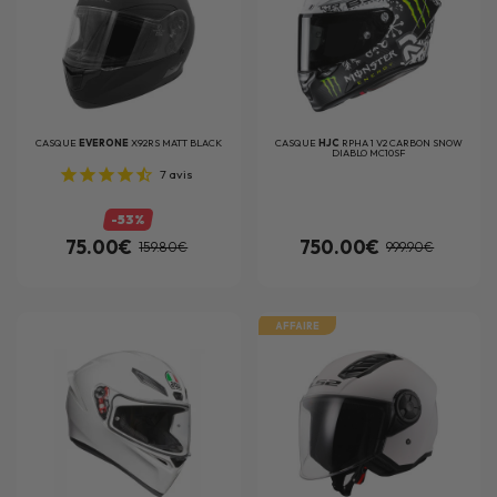
CASQUE
EVERONE
X92RS MATT BLACK
CASQUE
HJC
RPHA 1 V2 CARBON SNOW
DIABLO MC10SF
7
avis
-53%
75.00€
750.00€
159.80€
999.90€
AFFAIRE