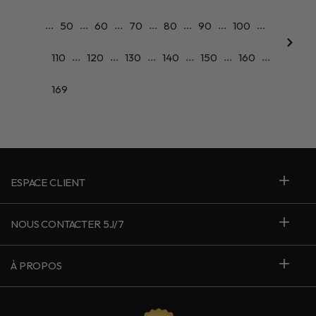
...
...
...
...
...
...
...
50
60
70
80
90
100
...
...
...
...
...
...
110
120
130
140
150
160
169
ESPACE CLIENT
NOUS CONTACTER 5J/7
À PROPOS