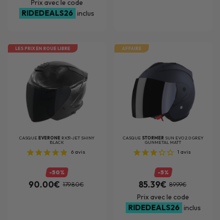
Prix avec le code
RIDEDEALS26
inclus
LES PRIX EN ROUE LIBRE
AFFAIRE
CASQUE
EVERONE
RX31-JET SHINY
CASQUE
STORMER
SUN EVO 2.0 GREY
BLACK
GUNMETAL MATT
6
avis
1
avis
-50%
-5%
90.00€
85.39€
179.80€
89.99€
Prix avec le code
RIDEDEALS26
inclus