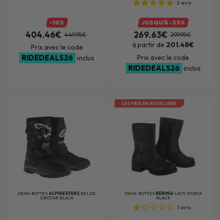
2
avis
-10%
JUSQU'À -33%
404.46€
269.63€
449.95€
299.95€
à partir de
201.48€
Prix avec le code
RIDEDEALS26
Prix avec le code
inclus
RIDEDEALS26
inclus
LES PRIX EN ROUE LIBRE
DEMI-BOTTES
ALPINESTARS
BELIZE
DEMI-BOTTES
BERING
LADY STORIA
DRYSTAR BLACK
BLACK
1
avis