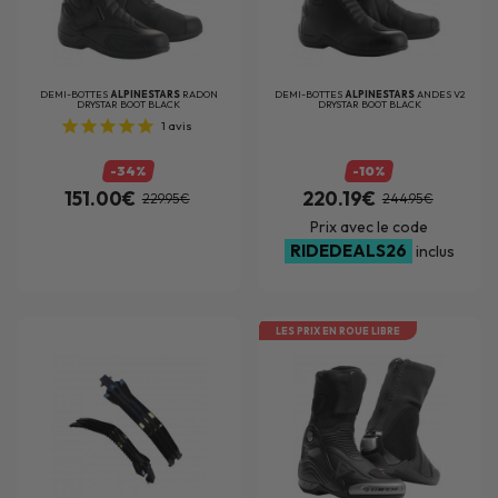
DEMI-BOTTES
ALPINESTARS
RADON
DEMI-BOTTES
ALPINESTARS
ANDES V2
DRYSTAR BOOT BLACK
DRYSTAR BOOT BLACK
1
avis
-34%
-10%
151.00€
220.19€
229.95€
244.95€
Prix avec le code
RIDEDEALS26
inclus
LES PRIX EN ROUE LIBRE