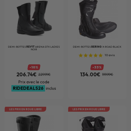
DEMI-BOTTES
REV'IT
ARENA GTX LADIES
DEMI-BOTTES
BERING
X-ROAD BLACK
NOIR
10
avis
-10%
-33%
206.74€
134.00€
229.99€
199.99€
Prix avec le code
RIDEDEALS26
inclus
LES PRIX EN ROUE LIBRE
LES PRIX EN ROUE LIBRE