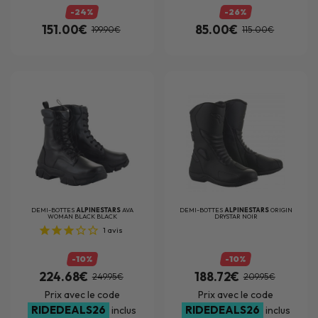
-24%
-26%
151.00€
85.00€
199.90€
115.00€
DEMI-BOTTES
ALPINESTARS
AVA
DEMI-BOTTES
ALPINESTARS
ORIGIN
WOMAN BLACK BLACK
DRYSTAR NOIR
1
avis
-10%
-10%
224.68€
188.72€
249.95€
209.95€
Prix avec le code
Prix avec le code
RIDEDEALS26
RIDEDEALS26
inclus
inclus