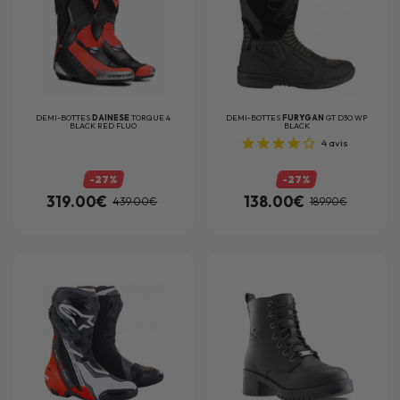
DEMI-BOTTES
DAINESE
TORQUE 4
DEMI-BOTTES
FURYGAN
GT D3O WP
BLACK RED FLUO
BLACK
4
avis
-27%
-27%
319.00€
138.00€
439.00€
189.90€