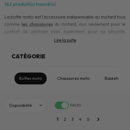
162
produit(s) trouvé(s)
La botte moto est l'accessoire indispensable au motard tous
comme
les chaussures
du motard, non seulement pour le
confort de pilotage mais également pour sa sécurité.
iCasque vous propose une large gamme de bottes étudiées
Lire la suite
pour la moto pour homme et pour
femme
. Que vous soyez
plutôt
racing
ou en
street
, touring ou
cross enduro
, vous
CATÉGORIE
trouverez la paire qu'il vous faut ! Nous vous proposons les
marques les plus connues comme
Alpinestars
,
Dainese
,
Bering
et bien d'autres ! Retrouvez la collection complète de
Bottes moto
Chaussures moto
Baskets mot
bottes et chaussures
ici
.
PACKS
1
2
3
4
5