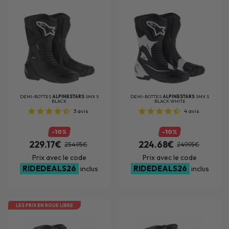
DEMI-BOTTES
ALPINESTARS
SMX S
DEMI-BOTTES
ALPINESTARS
SMX S
BLACK
BLACK WHITE
3
avis
4
avis
-10%
-10%
229.17€
224.68€
254.95€
249.95€
Prix avec le code
Prix avec le code
RIDEDEALS26
RIDEDEALS26
inclus
inclus
LES PRIX EN ROUE LIBRE