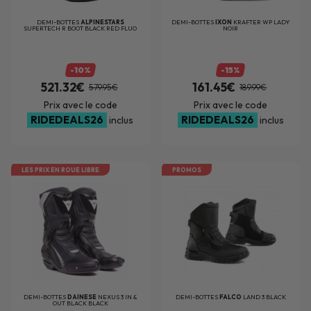
DEMI-BOTTES
ALPINESTARS
DEMI-BOTTES
IXON
KRAFTER WP LADY
SUPERTECH R BOOT BLACK RED FLUO
NOIR
WHITE GRAY
-10%
-15%
521.32€
161.45€
579.95€
189.99€
Prix avec le code
Prix avec le code
RIDEDEALS26
RIDEDEALS26
inclus
inclus
LES PRIX EN ROUE LIBRE
PROMOS
DEMI-BOTTES
DAINESE
NEXUS 3 IN &
DEMI-BOTTES
FALCO
LAND 3 BLACK
OUT BLACK BLACK