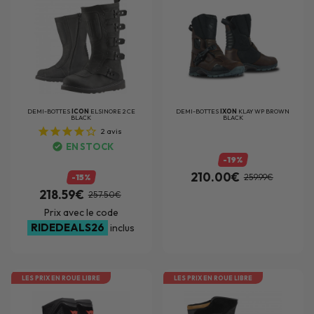
DEMI-BOTTES
ICON
ELSINORE 2 CE
DEMI-BOTTES
IXON
KLAY WP BROWN
BLACK
BLACK
2
avis
EN STOCK
-19%
210.00€
-15%
259.99€
218.59€
257.50€
Prix avec le code
RIDEDEALS26
inclus
LES PRIX EN ROUE LIBRE
LES PRIX EN ROUE LIBRE