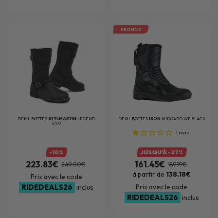
PROMOS
DEMI-BOTTES
STYLMARTIN
LEGEND
DEMI-BOTTES
IXON
MIDGARD WP BLACK
EVO
1
avis
-10%
JUSQU'À -27%
223.83€
161.45€
249.00€
189.99€
à partir de
138.18€
Prix avec le code
RIDEDEALS26
Prix avec le code
inclus
RIDEDEALS26
inclus