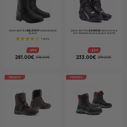
DEMI-BOTTES
BELSTAFF
ENDURANCE
DEMI-BOTTES
DAINESE
NEXUS 3 IN &
BLACK
OUT WOMAN BLACK BLACK WHITE
1
avis
-25%
-22%
281.00€
233.00€
376.00€
299.00€
PROMOS
PROMOS