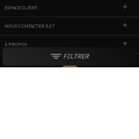
ESPACE CLIENT
NOUS CONTACTER 5J/7
À PROPOS
FILTRER
France
Le blog Live Love Ride
Moyens de paiement :