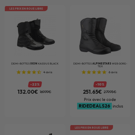
LES PRIX EN ROUE LIBRE
DEMI-BOTTES
IXON
KASSIUS BLACK
DEMI-BOTTES
ALPINESTARS
WEB GORE-
TEX
4
avis
6
avis
-22%
-10%
132.00€
251.65€
169.99€
279.95€
Prix avec le code
RIDEDEALS26
inclus
LES PRIX EN ROUE LIBRE