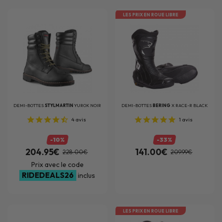
LES PRIX EN ROUE LIBRE
DEMI-BOTTES
STYLMARTIN
YUROK NOIR
DEMI-BOTTES
BERING
X RACE-R BLACK
4
avis
1
avis
-10%
-33%
204.95€
141.00€
228.00€
209.99€
Prix avec le code
RIDEDEALS26
inclus
LES PRIX EN ROUE LIBRE