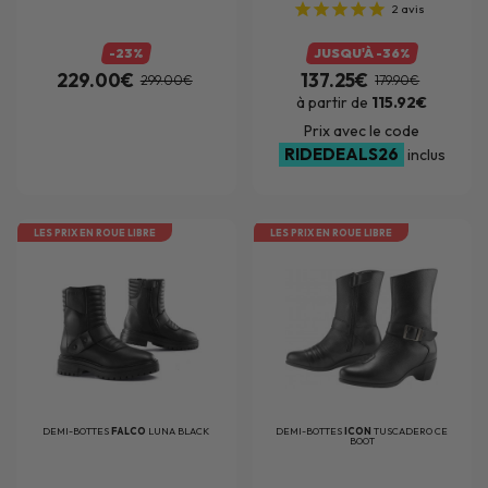
2
avis
-23%
JUSQU'À -36%
229.00€
137.25€
299.00€
179.90€
à partir de
115.92€
Prix avec le code
RIDEDEALS26
inclus
LES PRIX EN ROUE LIBRE
LES PRIX EN ROUE LIBRE
DEMI-BOTTES
FALCO
LUNA BLACK
DEMI-BOTTES
ICON
TUSCADERO CE
BOOT