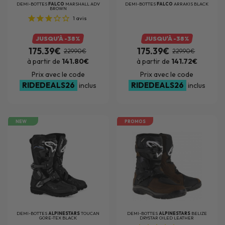
DEMI-BOTTES
FALCO
MARSHALL ADV
DEMI-BOTTES
FALCO
ARRAKIS BLACK
BROWN
1
avis
JUSQU'À -38%
JUSQU'À -38%
175.39€
175.39€
229.90€
229.90€
à partir de
141.80€
à partir de
141.72€
Prix avec le code
Prix avec le code
RIDEDEALS26
RIDEDEALS26
inclus
inclus
NEW
PROMOS
DEMI-BOTTES
ALPINESTARS
TOUCAN
DEMI-BOTTES
ALPINESTARS
BELIZE
GORE-TEX BLACK
DRYSTAR OILED LEATHER