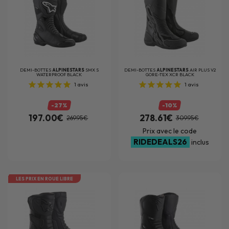
DEMI-BOTTES
ALPINESTARS
SMX S
DEMI-BOTTES
ALPINESTARS
AIR PLUS V2
WATERPROOF BLACK
GORE-TEX XCR BLACK
1
avis
1
avis
-27%
-10%
197.00€
278.61€
269.95€
309.95€
Prix avec le code
RIDEDEALS26
inclus
LES PRIX EN ROUE LIBRE