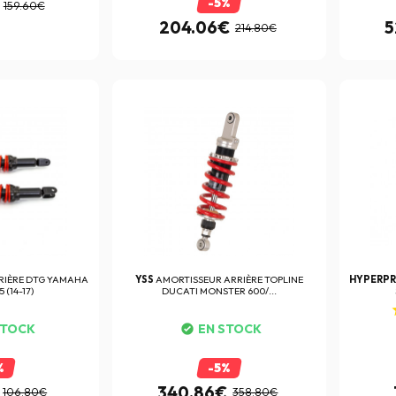
-5%
159.60€
204.06€
5
214.80€
RIÈRE DTG YAMAHA
YSS
AMORTISSEUR ARRIÈRE TOPLINE
HYPERP
 (14-17)
DUCATI MONSTER 600/...
STOCK
EN STOCK
%
-5%
340.86€
106.80€
358.80€