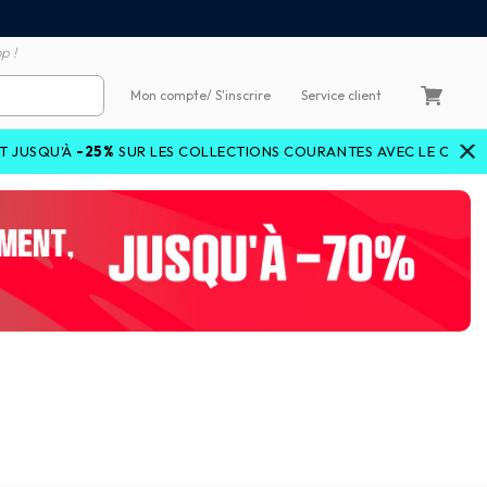
emboursement de la différence
3X4X sans frais par Carte 
p !
Mon compte
/ S'inscrire
Service client
RIDEDEALS2
%
SUR LES COLLECTIONS COURANTES AVEC LE CODE