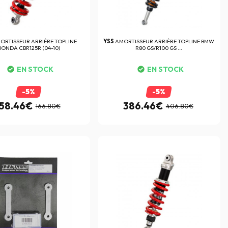
ORTISSEUR ARRIÈRE TOPLINE
YSS
AMORTISSEUR ARRIÈRE TOPLINE BMW
HONDA CBR125R (04-10)
R80 GS/R100 GS ...
EN STOCK
EN STOCK
-5%
-5%
158.46€
386.46€
166.80€
406.80€