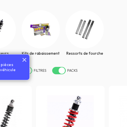
seurs
Kits de rabaissement
Ressorts de fourche
s pièces
véhicule
FILTRES
PACKS