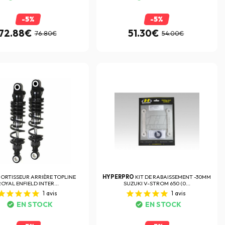
-5%
-5%
72.88€
51.30€
76.80€
54.00€
ORTISSEUR ARRIÈRE TOPLINE
HYPERPRO
KIT DE RABAISSEMENT -30MM
ROYAL ENFIELD INTER...
SUZUKI V-STROM 650 (0...
1
avis
1
avis
EN STOCK
EN STOCK