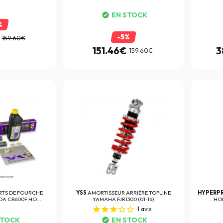
EN STOCK
%
-5%
159.60€
151.46€
3
159.60€
RTS DE FOURCHE
YSS
AMORTISSEUR ARRIÈRE TOPLINE
HYPERP
A CB600F HO...
YAMAHA FJR1300 (01-16)
HON
1
avis
STOCK
EN STOCK