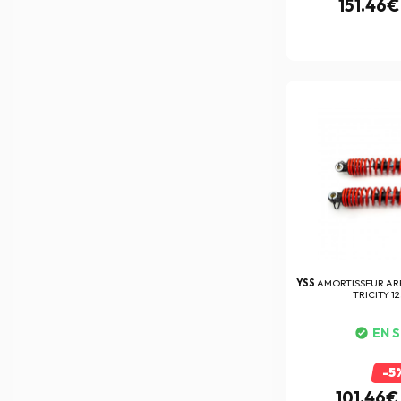
151.46€
YSS
AMORTISSEUR AR
TRICITY 125
EN 
-5
101.46€