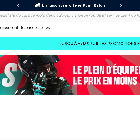
jours
Livraison gratuite en Point Relais
R
écialiste du casque moto depuis 2006. Livraison rapide et service client au to
JUSQU'À
-70%
SUR LES PROMOTIONS ET JUSQU'À
-25