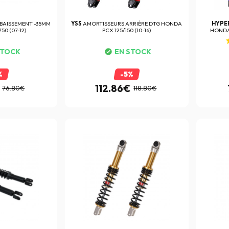
ABAISSEMENT -35MM
YSS
AMORTISSEURS ARRIÈRE DTG HONDA
HYPE
50 (07-12)
PCX 125/150 (10-16)
HONDA
STOCK
EN STOCK
%
-5%
112.86€
76.80€
118.80€