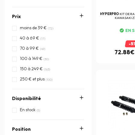
HYPERPRO
KIT DE R
Prix
KAWASAKI Z7
moins de 39 €
(72)
EN 
40 à 69 €
(17)
-5
70 à 99 €
(49)
72.88€
100 à 149 €
(30)
150 à 249 €
(163)
250 € et plus
(100)
Disponibilité
En stock
(5)
Position