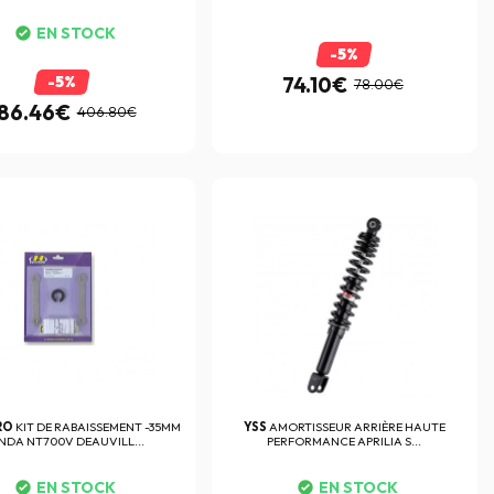
EN STOCK
-5%
-5%
74.10€
78.00€
86.46€
406.80€
RO
KIT DE RABAISSEMENT -35MM
YSS
AMORTISSEUR ARRIÈRE HAUTE
DA NT700V DEAUVILL...
PERFORMANCE APRILIA S...
EN STOCK
EN STOCK