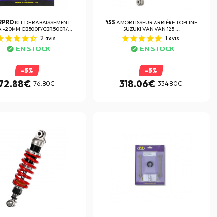
RPRO
KIT DE RABAISSEMENT
YSS
AMORTISSEUR ARRIÈRE TOPLINE
 -20MM CB500F/CBR500R/...
SUZUKI VAN VAN 125 ...
2
avis
1
avis
EN STOCK
EN STOCK
-5%
-5%
72.88€
318.06€
76.80€
334.80€