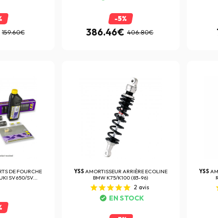
%
-5%
386.46€
159.60€
406.80€
RTS DE FOURCHE
YSS
AMORTISSEUR ARRIÈRE ECOLINE
YSS
AM
KI SV650/SV...
BMW K75/K100 (83-96)
2
avis
EN STOCK
%