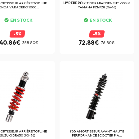
ORTISSEUR ARRIÈRE TOPLINE
HYPERPRO
KIT DE RABAISSEMENT -30MM
NDA VARADERO 1000...
YAMAHA FZ1/FZ8 (06-16)
EN STOCK
EN STOCK
-5%
-5%
40.86€
72.88€
358.80€
76.80€
ORTISSEUR ARRIÈRE TOPLINE
YSS
AMORTISSEUR AVANT HAUTE
SUZUKI DR650 (90-96)
PERFORMANCE SCOOTER PIA...