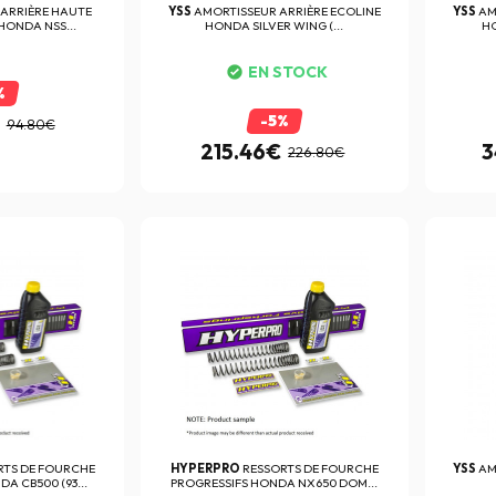
ARRIÈRE HAUTE
YSS
AMORTISSEUR ARRIÈRE ECOLINE
YSS
AM
ONDA NSS...
HONDA SILVER WING (...
HO
EN STOCK
%
-5%
94.80€
215.46€
3
226.80€
RTS DE FOURCHE
HYPERPRO
RESSORTS DE FOURCHE
YSS
AM
A CB500 (93...
PROGRESSIFS HONDA NX650 DOM...