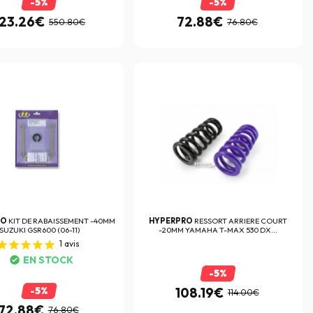
-5%
-5%
23.26€
72.88€
550.80€
76.80€
RO
KIT DE RABAISSEMENT -40MM
HYPERPRO
RESSORT ARRIERE COURT
SUZUKI GSR600 (06-11)
-20MM YAMAHA T-MAX 530 DX...
1
avis
EN STOCK
-5%
-5%
108.19€
114.00€
72.88€
76.80€