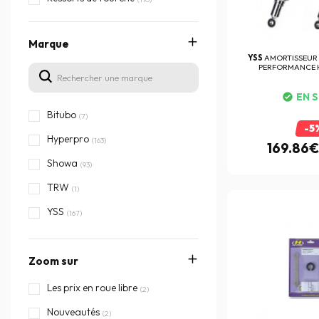
Marque
YSS
AMORTISSEUR 
PERFORMANCE H
EN 
Bitubo
(7)
-5
Hyperpro
(163)
169.86€
Showa
(93)
TRW
(1)
YSS
(167)
Zoom sur
Les prix en roue libre
(2)
Nouveautés
(2)