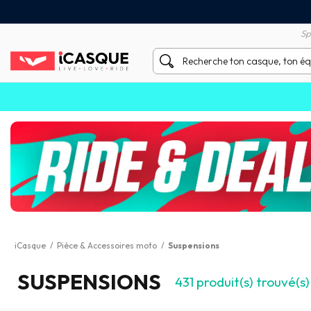
Satisfait ou remboursé 60 
X sans frais par Carte Bancaire
Sp
iCasque
/
Pièce & Accessoires moto
/
Suspensions
SUSPENSIONS
431
produit(s) trouvé(s)