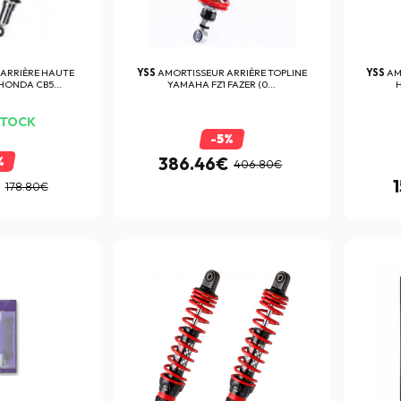
ARRIÈRE HAUTE
YSS
AMORTISSEUR ARRIÈRE TOPLINE
YSS
AM
ONDA CB5...
YAMAHA FZ1 FAZER (0...
STOCK
-5%
%
386.46€
406.80€
178.80€