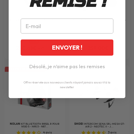
REMISE !
SCHUBERTH
KIT DE COMMUNICATION
SCHUBERTH
SC2 STANDARD C5 - E2 - S3 -
SC1 ADVANCED C4 - R2
J2
5
avis
-7%
ENVOYER !
240.61€
259.00€
259.00€
Désolé, je n’aime pas les remises
LES PRIX EN ROUE LIBRE
Offre réservée aux nouveaux clients n'ayant jamais souscrit à la
newsletter
NOLAN
KIT BLUETOOTH B902L R POUR
SHOEI
INTERCOM SENA SRL-MESH GT-
N100 5 - N90 3 - N87...
AIR 2 - NEOTEC II - J...
4
avis
3
avis