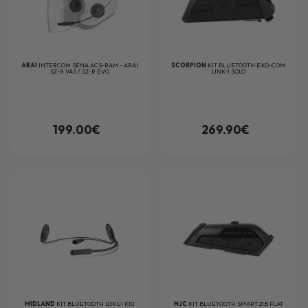
ARAI
INTERCOM SENA ACS-RAM - ARAI
SCORPION
KIT BLUETOOTH EXO-COM
SZ-R VAS / SZ-R EVO
LINK-1 SOLO
199.00€
269.90€
MIDLAND
KIT BLUETOOTH LOKUI K10
HJC
KIT BLUETOOTH SMART 21B FLAT