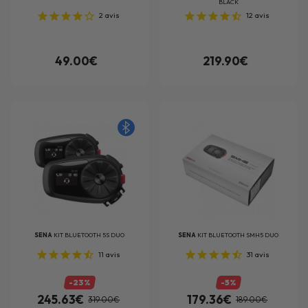
BLACK
2
avis
12
avis
49.00€
219.90€
SENA
KIT BLUETOOTH 5S DUO
SENA
KIT BLUETOOTH SMH5 DUO
11
avis
31
avis
-23%
-5%
245.63€
179.36€
319.00€
189.00€