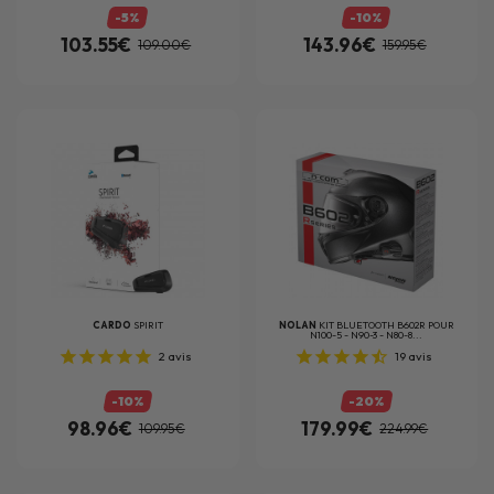
-5%
-10%
103.55€
143.96€
109.00€
159.95€
CARDO
SPIRIT
NOLAN
KIT BLUETOOTH B602R POUR
N100-5 - N90-3 - N80-8...
2
avis
19
avis
-10%
-20%
98.96€
179.99€
109.95€
224.99€