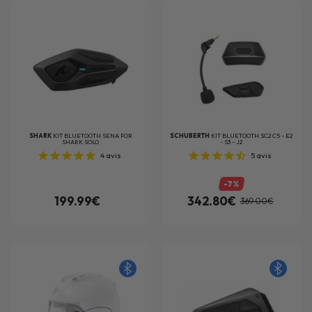
SHARK
KIT BLUETOOTH SENA FOR
SCHUBERTH
KIT BLUETOOTH SC2 C5 - E2
SHARK SOLO
- S3 - J2
4
avis
5
avis
-7%
199.99€
342.80€
369.00€