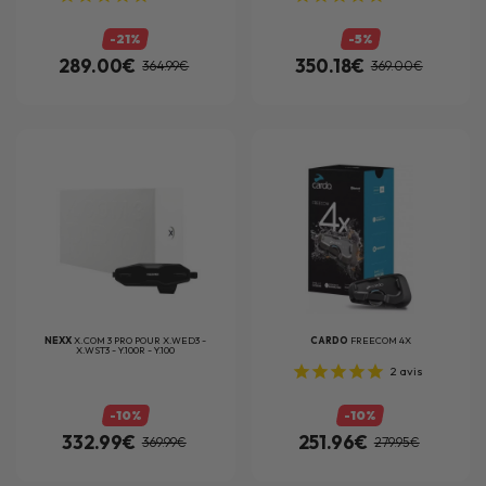
-21%
-5%
289.00€
350.18€
364.99€
369.00€
NEXX
X.COM 3 PRO POUR X.WED3 -
CARDO
FREECOM 4X
X.WST3 - Y.100R - Y.100
2
avis
-10%
-10%
332.99€
251.96€
369.99€
279.95€