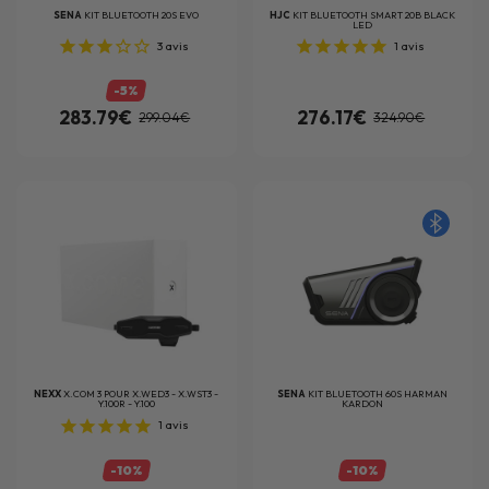
SENA
KIT BLUETOOTH 20S EVO
HJC
KIT BLUETOOTH SMART 20B BLACK
LED
3
avis
1
avis
-5%
283.79€
276.17€
299.04€
324.90€
NEXX
X.COM 3 POUR X.WED3 - X.WST3 -
SENA
KIT BLUETOOTH 60S HARMAN
Y.100R - Y.100
KARDON
1
avis
-10%
-10%