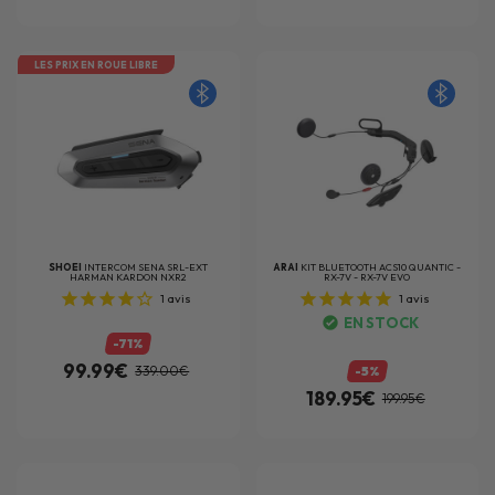
LES PRIX EN ROUE LIBRE
SHOEI
INTERCOM SENA SRL-EXT
ARAI
KIT BLUETOOTH ACS10 QUANTIC -
HARMAN KARDON NXR2
RX-7V - RX-7V EVO
1
avis
1
avis
EN STOCK
-71%
99.99€
339.00€
-5%
189.95€
199.95€