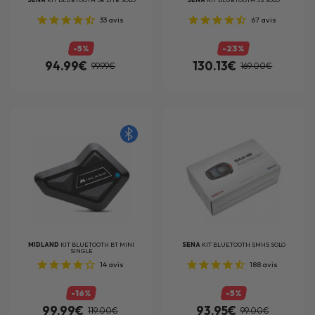
33
avis
67
avis
-5%
-23%
94.99€
130.13€
99.99€
169.00€
MIDLAND
KIT BLUETOOTH BT MINI
SENA
KIT BLUETOOTH SMH5 SOLO
SINGLE
14
avis
188
avis
-16%
-5%
99.99€
93.95€
119.00€
99.00€