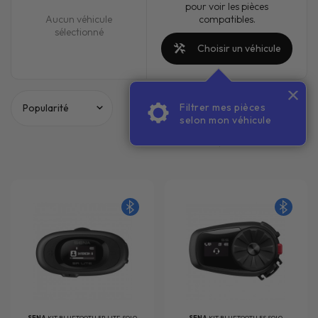
Nolan, Scorpion, HJC, Nexx, X-Lite… Choisissez le
pour voir les pièces
meilleur
compatibles.
Aucun véhicule
intercom moto
pour rouler en toute sérénité !
sélectionné
Choisir un véhicule
Filtrer mes pièces
PACKS
selon mon véhicule
1
2
3
SENA
KIT BLUETOOTH 5R LITE SOLO
SENA
KIT BLUETOOTH 5S SOLO