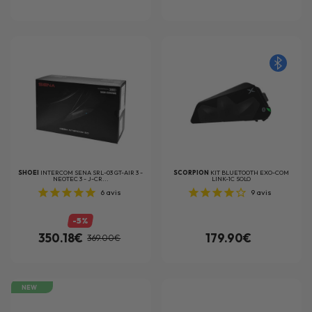
SHOEI
INTERCOM SENA SRL-03 GT-AIR 3 -
SCORPION
KIT BLUETOOTH EXO-COM
NEOTEC 3 - J-CR...
LINK-1C SOLO
6
avis
9
avis
-5%
350.18€
179.90€
369.00€
NEW