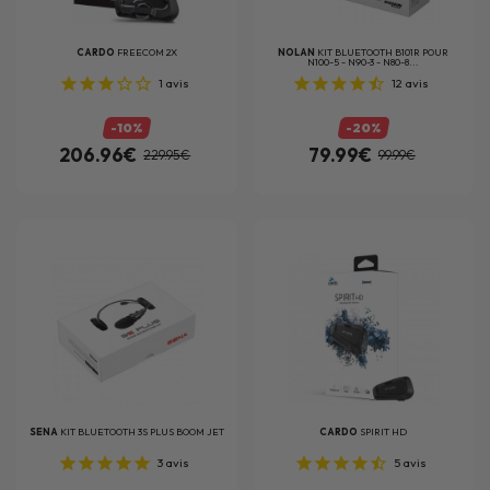
CARDO
FREECOM 2X
NOLAN
KIT BLUETOOTH B101R POUR
N100-5 - N90-3 - N80-8...
1
avis
12
avis
-10%
-20%
206.96€
79.99€
229.95€
99.99€
SENA
KIT BLUETOOTH 3S PLUS BOOM JET
CARDO
SPIRIT HD
3
avis
5
avis