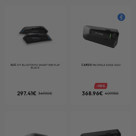
HJC
KIT BLUETOOTH SMART 50B FLAT
CARDO
PACKTALK EDGE SOLO
BLACK
-10%
297.41€
368.96€
349.90€
409.95€