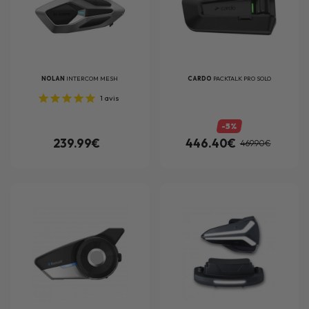
NOLAN
INTERCOM MESH
CARDO
PACKTALK PRO SOLO
1
avis
-5%
239.99€
446.40€
469.90€