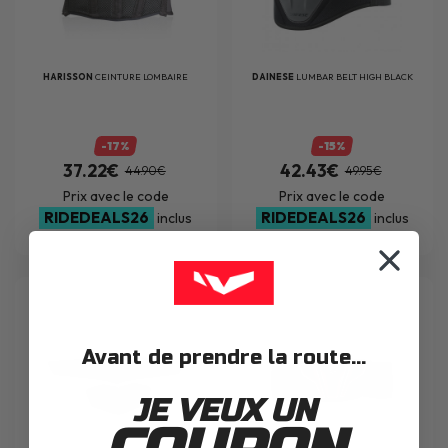
HARISSON
CEINTURE LOMBAIRE
DAINESE
LUMBAR BELT HIGH BLACK
-17%
-15%
37.22€
42.43€
44.90€
49.95€
Prix avec le code
Prix avec le code
RIDEDEALS26
RIDEDEALS26
inclus
inclus
Avant de prendre la route...
JE VEUX UN