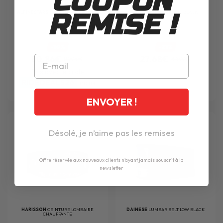
COUPON
REMISE !
ALPINESTARS
TOURING KIDNEY BELT
FOX
TITAN SPORT BELT BLACK
NOIR
-10%
-21%
80.86€
27.68€
89.95€
34.99€
Prix avec le code
RIDEDEALS26
inclus
ENVOYER !
Désolé, je n’aime pas les remises
Offre réservée aux nouveaux clients n'ayant jamais souscrit à la
newsletter
HARISSON
CEINTURE LOMBAIRE
DAINESE
LUMBAR BELT LOW BLACK
CHAUFFANTE