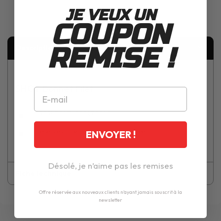
JE VEUX UN
COUPON
REMISE !
Description
SHOT Bonnet Filet
Bonnet anti-transpirant
Préserve votre casque dans la durée
ENVOYER !
Désolé, je n’aime pas les remises
Fiche technique
Offre réservée aux nouveaux clients n'ayant jamais souscrit à la
newsletter