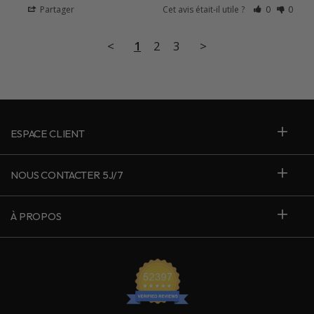
Partager
Cet avis était-il utile ?
0
0
<
1
2
3
>
ESPACE CLIENT
NOUS CONTACTER 5J/7
À PROPOS