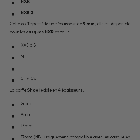
NXR
NXR 2
Cette coiffe possède une épaisseur de
9 mm
, elle est disponible
pour les
casques NXR
en taille :
XXS à S
M
L
XL à XXL
La coiffe
Shoei
existe en 4 épaisseurs :
5mm
9mm
13mm
17mm (NB : uniquement compatible avec les casque en