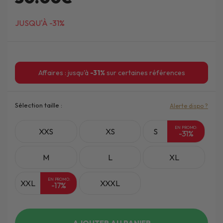
JUSQU'À -31%
Affaires : jusqu'à
-31%
sur certaines références
Sélection taille :
Alerte dispo ?
EN PROMO:
XXS
XS
S
-31%
M
L
XL
EN PROMO:
XXL
XXXL
-17%