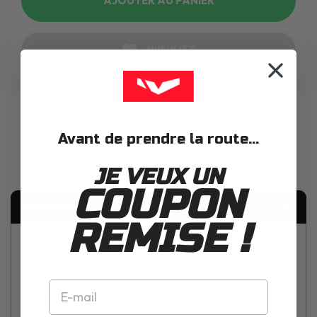
AJOUTER AU PANIER
WISHLIST
Avant de prendre la route...
JE VEUX UN
COUPON
Description
REMISE !
Schuberth Paire de Joues S2 et S2 Sport
Paire de joues
Schuberth
.