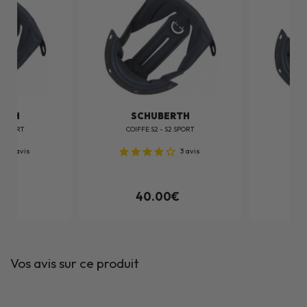
ERTH
SCHUBERTH
S2 SPORT
COIFFE S2 - S2 SPORT
COI
3
avis
3
avis
0€
40.00€
Vos avis sur ce produit