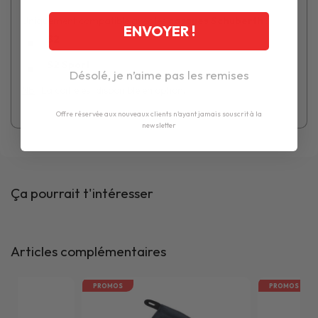
Uniquement compatible avec les
casques Schuberth
:
ENVOYER !
S2
S2 Sport
Désolé, je n’aime pas les remises
NB
: La coiffe est disponible en option.
Offre réservée aux nouveaux clients n'ayant jamais souscrit à la
newsletter
Ça pourrait t'intéresser
Articles complémentaires
PROMOS
PROMOS