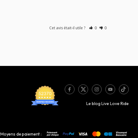
Cet avis était-il utile ?
0
0
Le blog Live Love Ride
Moyens de paiement :