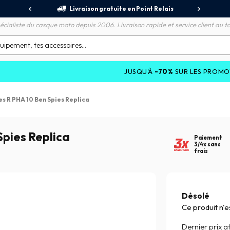
jours
Livraison gratuite en Point Relais
R
écialiste du casque moto depuis 2006. Livraison rapide et service client au to
JUSQU'À
-70%
SUR LES PROMOTIONS ET 
es R PHA 10 Ben Spies Replica
Spies Replica
Paiement
3/4x sans
frais
Désolé
Ce produit n'e
Dernier prix af