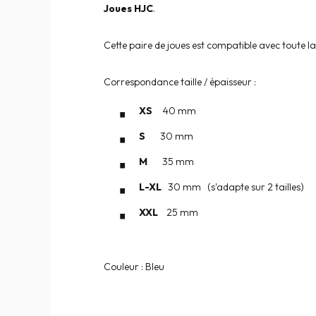
Joues HJC
.
Cette paire de joues est compatible avec toute
Correspondance taille / épaisseur :
XS
40 mm
S
30 mm
M
35 mm
L-XL
30 mm (s'adapte sur 2 tailles)
XXL
25 mm
Couleur : Bleu