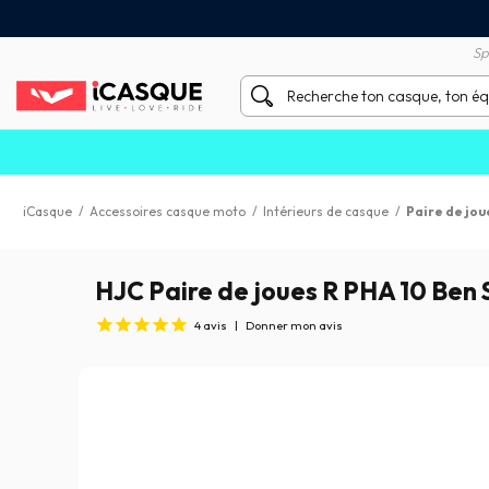
Satisfait ou remboursé 60 
X sans frais par Carte Bancaire
Sp
iCasque
/
Accessoires casque moto
/
Intérieurs de casque
/
Paire de jou
HJC Paire de joues R PHA 10 Ben 
4
avis
|
Donner mon avis