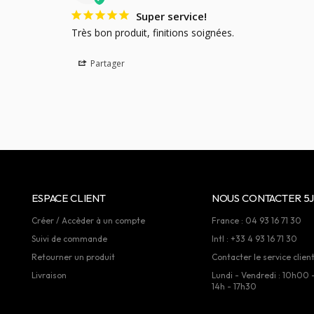
Super service!
Très bon produit, finitions soignées.
Partager
ESPACE CLIENT
NOUS CONTACTER 5J
Créer / Accèder à un compte
France : 04 93 16 71 30
Suivi de commande
Intl : +33 4 93 16 71 30
Retourner un produit
Contacter le service clien
Livraison
Lundi - Vendredi : 10h00 
14h - 17h30