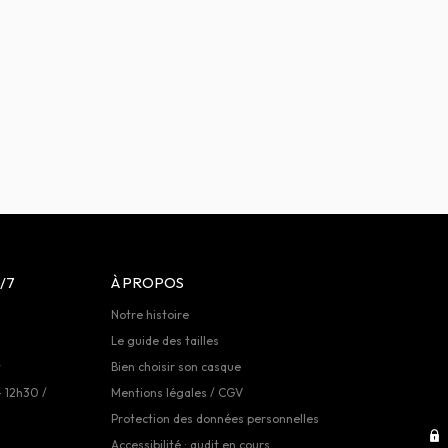
/7
À PROPOS
Notre histoire
Le guide des tailles
t
Bien choisir son casque
- 12h30 /
Mentions légales / CGV
Protection des données personnelles
Accessibilité : audit en cours