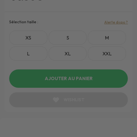
Sélection taille :
Alerte dispo ?
XS
S
M
L
XL
XXL
AJOUTER AU PANIER
WISHLIST