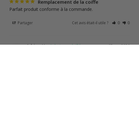
Remplacement de la coiffe
Parfait produit conforme à la commande.
Partager
Cet avis était-il utile ?
0
0
Adrian H.
07 avr. 2026
AH
France
Shoei Coiffe Neotec 9 mm
I have a Shoei Multitec Helmet that needed a new interior 
centre pad. Spares are no longer available for this model so 
I purchased the Neotec centre pad hoping that with some 
modification it would also fit. Happy to say that my old 
helmet interior is like new again with minimal modification 
required. Thanks
Partager
Cet avis était-il utile ?
0
0