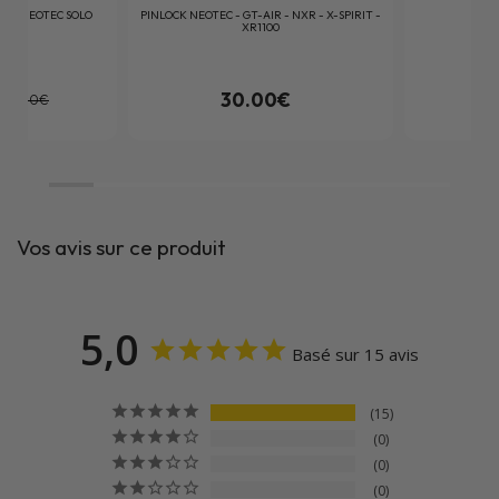
OEI NEOTEC SOLO
PINLOCK NEOTEC - GT-AIR - NXR - X-SPIRIT -
COI
XR1100
5
avis
24
avis
30.00€
299.00€
Vos avis sur ce produit
5,0
Basé sur 15 avis
15
0
0