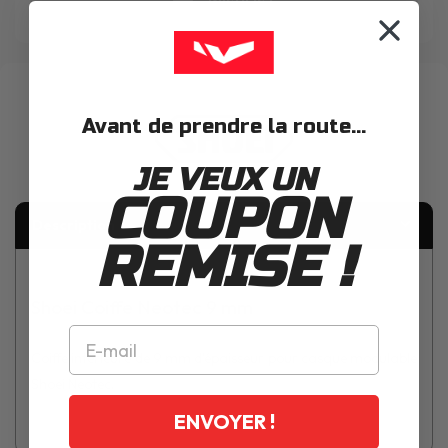
WISHLIST
Avant de prendre la route...
JE VEUX UN
COUPON
Description
REMISE !
Shoei Coiffe Neotec 9 mm
Coiffe intérieure de 9 mm d'épaisseur pour casque modulable
Shoei Neotec.
ENVOYER !