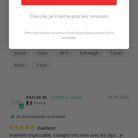
Avis
Des questions
Désolé, je n’aime pas les remises
Filtrer Avis
Offre réservée aux nouveaux clients n'ayant jamais souscrit à la
newsletter
Joues
Clips
60 €
Echange
Total
Fond
Tout
Patrick M.
07 juil. 2023
PM
France
Je recommande ce produit
Exellent
Vraiment impeccable, s'adapte très bien avec les clips , je 