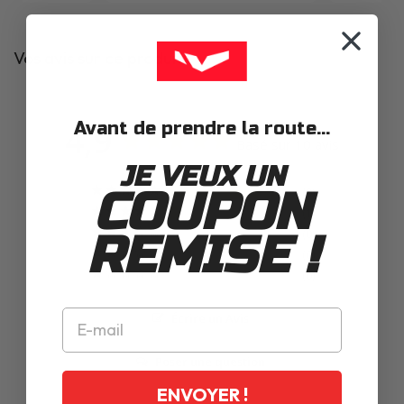
Vos avis sur ce produit
4,9
Avant de prendre la route...
Basé sur 10 avis
JE VEUX UN
COUPON
9
1
REMISE !
0
0
0
Écrire un Avis
Poser une question
ENVOYER !