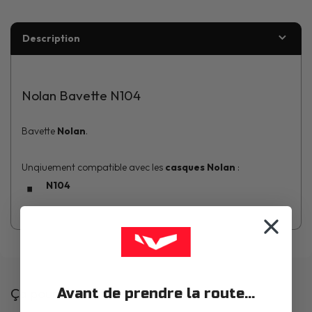
Description
Nolan Bavette N104
Bavette
Nolan
.
Unqiuement compatible avec les
casques Nolan
:
N104
Ça pourrait t'intéresser
Avant de prendre la route...