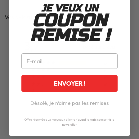
JE VEUX UN
COUPON
Vos avis sur ce produit
REMISE !
3,7
Basé sur 3 avis
2
0
0
ENVOYER !
0
1
Désolé, je n’aime pas les remises
Écrire un Avis
Offre réservée aux nouveaux clients n'ayant jamais souscrit à la
Poser une question
newsletter