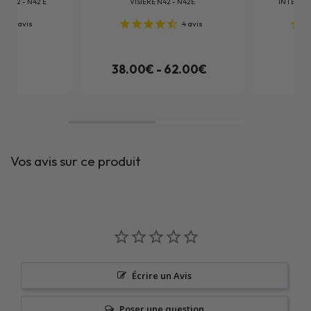
 N42 - N42 E
VISIERE N42 - N42E
INTÉRIEU
36
avis
4
avis
9€
38.00€ - 62.00€
Vos avis sur ce produit
Écrire un Avis
Poser une question