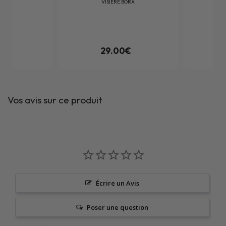
BORA
VISIERE BORA
0€
29.00€
Vos avis sur ce produit
Écrire un Avis
Poser une question