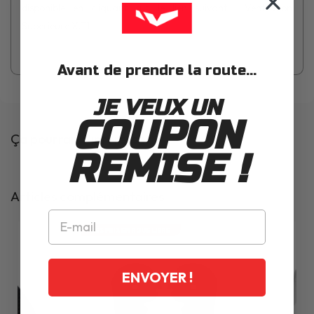
disponible en cliquant sur le lien suivant :
Ventilation
Superieure X.T1
Avant de prendre la route...
JE VEUX UN
COUPON
Ça pourrait t'intéresser
REMISE !
Articles complémentaires
LES PRIX EN ROUE LIBRE
ENVOYER !