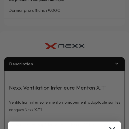
Dernier prix affiché :
9.00€
Description
Nexx Ventilation Inferieure Menton X.T1
Ventilation inférieure menton uniquement adaptable sur les
casques Nexx X.T1.
La ventilation supérieure pour Nexx X.T1 est également