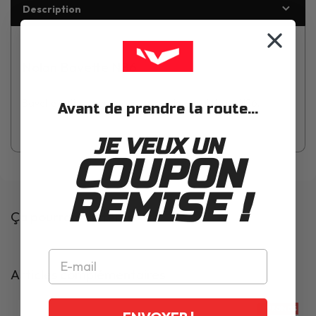
Description
Nolan Bavette N86
Bavette anti-remous pour casque intégral Nolan N86.
Avant de prendre la route...
JE VEUX UN
COUPON
REMISE !
Ça pourrait t'intéresser
Articles complémentaires
PROMOS