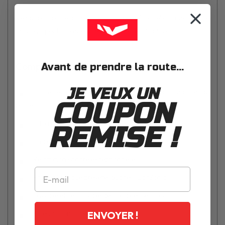
Vendu par paire dans un étui qui peut être relié à une sangle
incluse, il peut atténuer une moyenne de 16 dB (A).
Composition
Avant de prendre la route...
JE VEUX UN
Protecteur indispensable pour préserver l'audition du
COUPON
pilote
Ultra confortable
REMISE !
Embout ergonomique et anallergique
Restitution sonore exceptionnelle
Procédé unique breveté loudness EarSonics
Lavable et réutilisable de nombreuses fois
Atténuation moyenne de 16 dB (A)
ENVOYER !