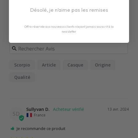
Désolé, je n’aime pas les remises
Avis
Des questions
Offre réservée aux nouveaux clients n'ayant jamais souscrit à la
newsletter
Filtrer Avis
Scorpio
Article
Casque
Origine
Qualité
Sullyvan D.
13 avr. 2024
SD
France
Je recommande ce produit