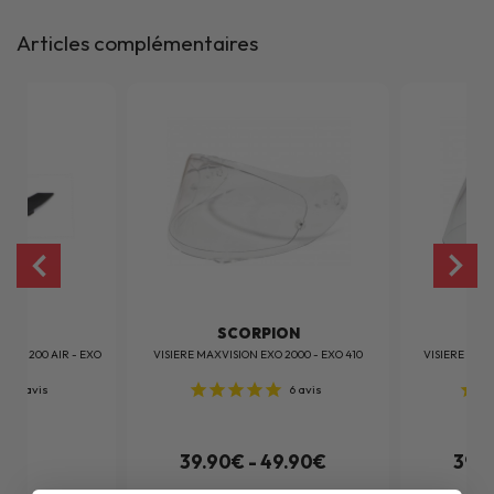
Articles complémentaires
ION
SCORPION
 EXO 1200 AIR - EXO
VISIERE MAXVISION EXO 2000 - EXO 410
VISIERE MAXVI
.
2
avis
6
avis
€
39.90€ - 49.90€
39.9