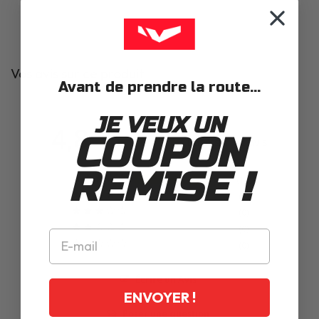
Vos avis sur ce produit
Avant de prendre la route...
JE VEUX UN
4,8
COUPON
Basé sur 12 avis
REMISE !
10
2
0
0
0
Écrire un Avis
ENVOYER !
Poser une question