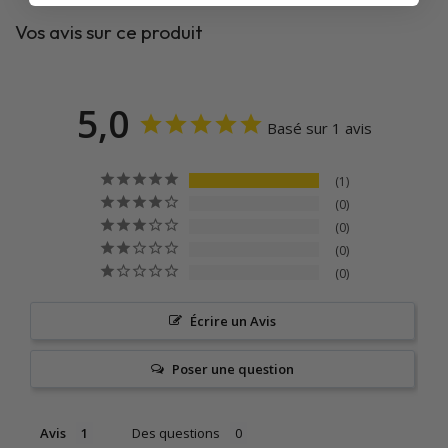
Vos avis sur ce produit
5,0
Basé sur 1 avis
1
0
0
0
0
Écrire un Avis
Poser une question
Avis
Des questions