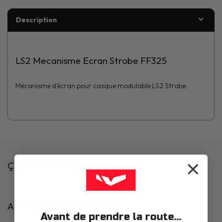
Description
LS2 Mecanisme Ecran Strobe FF325
Mécanisme d'écran pour casque modulable LS2 Strobe.
Ça pourrait t'intéresser
Articles complémentaires
Avant de prendre la route...