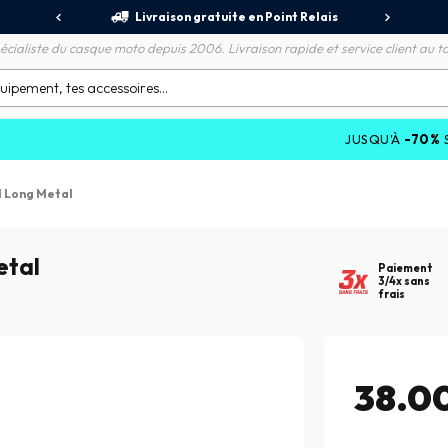
jours
Livraison gratuite en Point Relais
R
écialiste du casque moto depuis 2006. Livraison rapide et service client au to
JUSQU'À
-70%
SUR LES 
 Long Metal
etal
Paiement
3/4x sans
frais
38.0