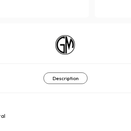
Description
al