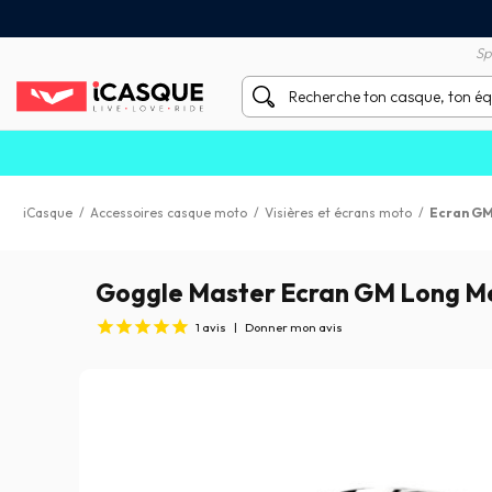
Satisfait ou remboursé 60 
X sans frais par Carte Bancaire
Sp
iCasque
/
Accessoires casque moto
/
Visières et écrans moto
/
Ecran GM
Goggle Master Ecran GM Long M
1
avis
|
Donner mon avis