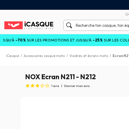
tisfait ou remboursé 60 jours
Livraison gratuite en Point
Sp
À
-70%
SUR LES PROMOTIONS ET JUSQU'À
-25%
SUR LES COLLECTIO
iCasque
/
Accessoires casque moto
/
Visières et écrans moto
/
Ecran N21
NOX Ecran N211 - N212
1
avis
|
Donner mon avis