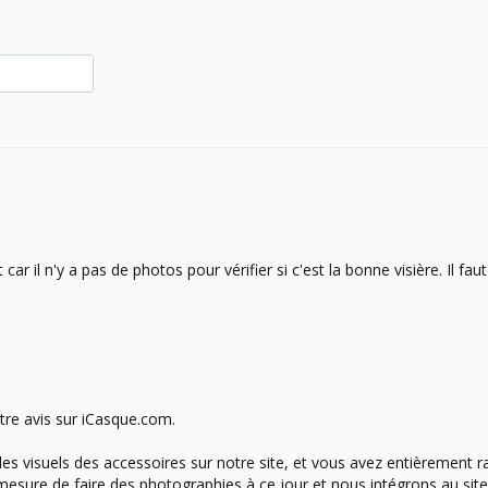
 il n'y a pas de photos pour vérifier si c'est la bonne visière. Il fa
re avis sur iCasque.com. 
 visuels des accessoires sur notre site, et vous avez entièrement ra
e de faire des photographies à ce jour et nous intégrons au site l