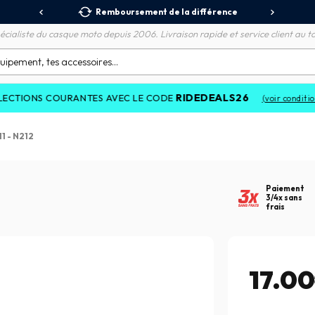
 Relais
Remboursement de la différence
3X
écialiste du casque moto depuis 2006. Livraison rapide et service client au to
RIDEDEALS26
NS COURANTES AVEC LE CODE
(voir conditions)
1 - N212
Paiement
3/4x sans
frais
17.0