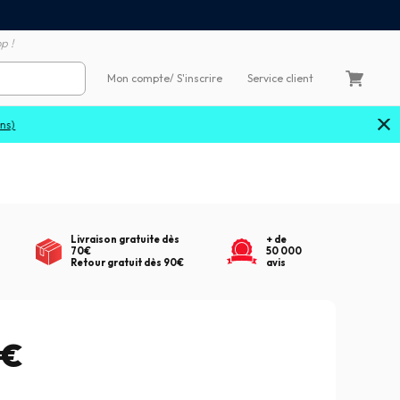
Satisfait ou remboursé 60
4X sans frais par Carte Bancaire
p !
Mon compte
/ S'inscrire
Service client
Livraison gratuite dès
+ de
70€
50 000
Retour gratuit dès 90€
avis
0€