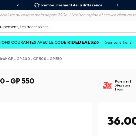
 Relais
Remboursement de la différence
3X
écialiste du casque moto depuis 2006. Livraison rapide et service client au to
RIDEDEALS26
NTES AVEC LE CODE
(voir conditions)
iroh GP - GP 400 - GP 500 - GP 550
00 - GP 550
Paiement
3/4x sans
frais
36.00