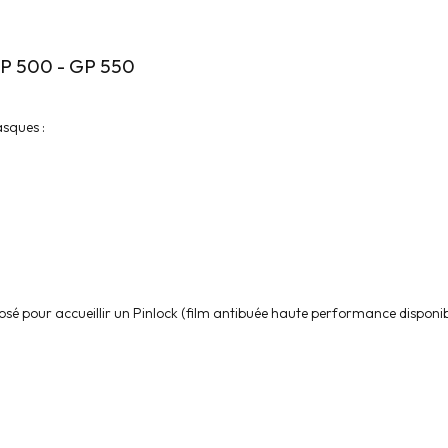
 GP 500 - GP 550
sques :
posé pour accueillir un Pinlock (film antibuée haute performance disponib