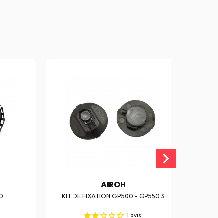
AIROH
0
KIT DE FIXATION GP500 - GP550 S
B
1
avis