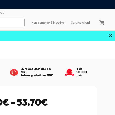
Satisfait ou remboursé 60
4X sans frais par Carte Bancaire
p !
Mon compte
/ S'inscrire
Service client
Livraison gratuite dès
+ de
70€
50 000
Retour gratuit dès 90€
avis
€ - 53.70€