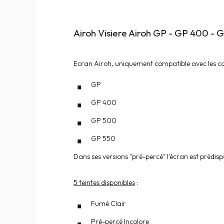
Airoh Visiere Airoh GP - GP 400 -
Ecran Airoh, uniquement compatible avec les ca
GP
GP 400
GP 500
GP 550
Dans ses versions "pré-percé" l'écran est prédis
5 teintes disponibles
:
Fumé Clair
Pré-percé Incolore